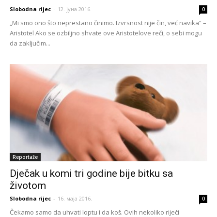
Slobodna rijec
-
12. јуна 2016.
0
„Mi smo ono što neprestano činimo. Izvrsnost nije čin, već navika“ –
Aristotel Ako se ozbiljno shvate ove Aristotelove reči, o sebi mogu
da zaključim...
Reportaže
Dječak u komi tri godine bije bitku sa
životom
Slobodna rijec
-
16. маја 2016.
0
Čekamo samo da uhvati loptu i da koš. Ovih nekoliko riječi