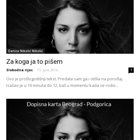
Danica Nikolić Nikolić
Za koga ja to pišem
Slobodna rijec
-
15. јула 2016.
1
Ovo je prošlogodišnji tekst. Predala sam ga i otišla na porođaj.
Izašao je u 10 minuta do 12, baš u momentu kada se rodio...