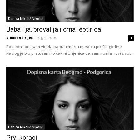
Danica Nikolić Nikolić
Baba i ja, provalija i crna leptirica
Slobodna rijec
-
9. јула 2016.
1
Poslednji put sam videla babu u martu mesecu prošle godine.
Razlog je bio pretužan i to čak ni činjenica da sam nosila novi život...
Danica Nikolić Nikolić
Prvi koraci