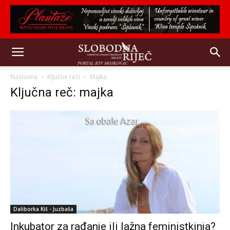
Naslovna
Ključne reči
Majka
Ključna reč: majka
Daliborka Kiš - Juzbaša
Inkubator za rađanje ili lažna feministkinja?