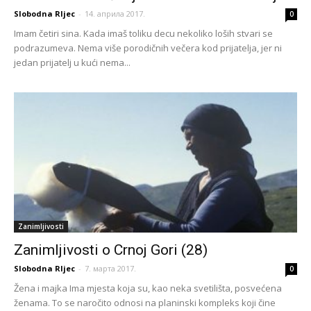
Slobodna RIjec
-
14. априла 2017.
0
Imam četiri sina. Kada imaš toliku decu nekoliko loših stvari se
podrazumeva. Nema više porodičnih večera kod prijatelja, jer ni
jedan prijatelj u kući nema...
Zanimljivosti
Zanimljivosti o Crnoj Gori (28)
Slobodna RIjec
-
7. марта 2017.
0
Žena i majka Ima mjesta koja su, kao neka svetilišta, posvećena
ženama. To se naročito odnosi na planinski kompleks koji čine