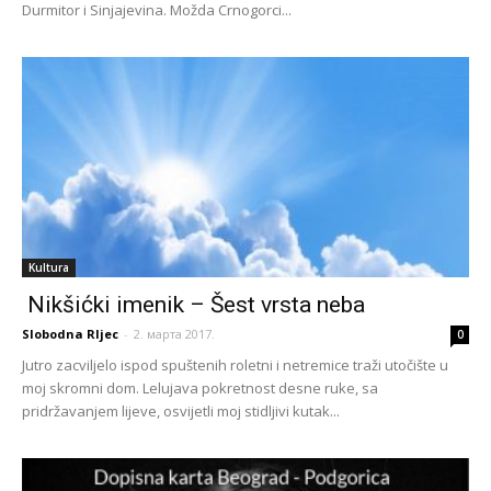
Durmitor i Sinjajevina. Možda Crnogorci...
Kultura
Nikšićki imenik – Šest vrsta neba
Slobodna RIjec
-
2. марта 2017.
0
Jutro zacviljelo ispod spuštenih roletni i netremice traži utočište u
moj skromni dom. Lelujava pokretnost desne ruke, sa
pridržavanjem lijeve, osvijetli moj stidljivi kutak...