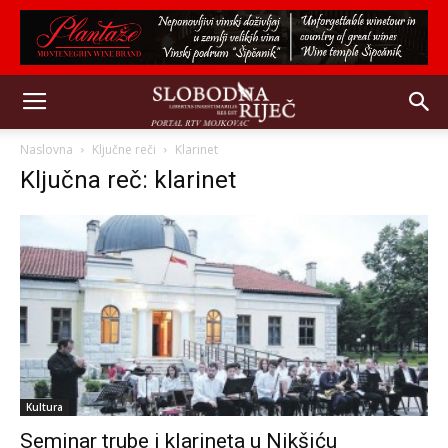
Naslovna
Ključne reči
Klarinet
Ključna reč: klarinet
Kultura
Seminar trube i klarineta u Nikšiću