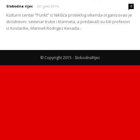
Slobodna rijec
-
22. јуна 2016.
0
Kulturni centar “Punkt” iz Nikšića proteklog vikenda organizovao je
dvodnevni seminar trube i klarineta, a predavači su bili profesori
iz Kostarike, Marineli Rodrigez Kesada...
© Copyright 2015 - SlobodnaRijec