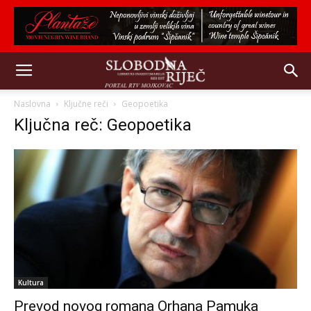
Naslovna
Ključne reči
Geopoetika
Ključna reč: Geopoetika
Kultura
Prevod novog romana Orhana Pamuka