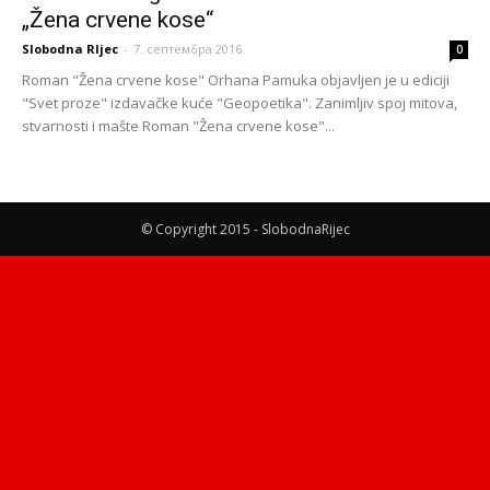
„Žena crvene kose“
Slobodna RIjec
-
7. септембра 2016.
0
Roman "Žena crvene kose" Orhana Pamuka objavljen je u ediciji
"Svet proze" izdavačke kuće "Geopoetika". Zanimljiv spoj mitova,
stvarnosti i mašte Roman "Žena crvene kose"...
© Copyright 2015 - SlobodnaRijec