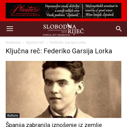
Naslovna
Ključne reči
Federiko Garsija Lorka
Ključna reč: Federiko Garsija Lorka
Kultura
Španija zabranila iznošenje iz zemlje