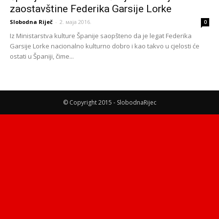
zaostavštine Federika Garsije Lorke
Slobodna Riječ
-
2. маја 2016.
0
Iz Ministarstva kulture Španije saopšteno da je legat Federika
Garsije Lorke nacionalno kulturno dobro i kao takvo u cjelosti će
ostati u Španiji, čime...
© Copyright 2015 - SlobodnaRijec