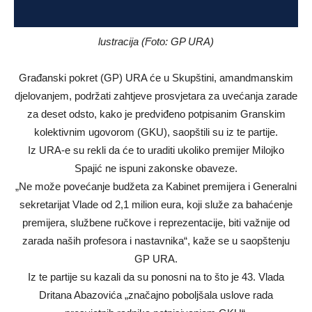
lustracija (Foto: GP URA)
Građanski pokret (GP) URA će u Skupštini, amandmanskim
djelovanjem, podržati zahtjeve prosvjetara za uvećanja zarade
za deset odsto, kako je predviđeno potpisanim Granskim
kolektivnim ugovorom (GKU), saopštili su iz te partije.
Iz URA-e su rekli da će to uraditi ukoliko premijer Milojko
Spajić ne ispuni zakonske obaveze.
„Ne može povećanje budžeta za Kabinet premijera i Generalni
sekretarijat Vlade od 2,1 milion eura, koji služe za bahaćenje
premijera, službene ručkove i reprezentacije, biti važnije od
zarada naših profesora i nastavnika“, kaže se u saopštenju
GP URA.
Iz te partije su kazali da su ponosni na to što je 43. Vlada
Dritana Abazovića „značajno poboljšala uslove rada