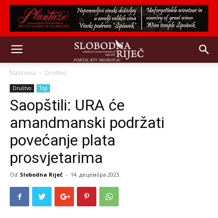
Naslovna
Društvo
Društvo
Top
Saopštili: URA će
amandmanski podržati
povećanje plata
prosvjetarima
Od
Slobodna Riječ
-
14. децембра 2023.