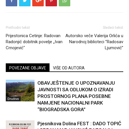
Prethodni tekst
Sledeći tekst
Prijestonica Cetinje: Radovan
Autorsko veče Valerija Orlića u
Radonjić dobitnik povelje „Ivan
Narodnoj biblioteci ”Radosav
Crnojević“
Ljumović”
POVEZANE OBJAVE
VIŠE OD AUTORA
OBAVJEŠTENJE O UPOZNAVANJU
JAVNOSTI SA ODLUKOM O IZRADI
PROSTORNOG PLANA POSEBNE
Društvo
NAMJENE NACIONALNI PARK
“BIOGRADSKA GORA”
Pjesnikova Dolina FEST : DADO TOPIĆ