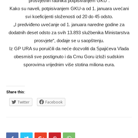
prosvjetnih radnika potpisivanjem GKU“.
Kako su naveli, potpisivanjem GKU-a od 1. januara uvećani
svi koeficijenti složenosti od 20 do 45 odsto.
„I predviđeno uvećanje od 1. januara naredne godine za
dodatnih deset odsto za svih 13.893 službenika Ministarstva
prosvjete“, dodaje se u saopštenju.
Iz GP URA su poruičili da neće dozvoliti da Spajićeva Vlada
obesmisli sve postignuto i da Crnu Goru izloži sudskim
sporovima vrijednim više stotina miliona eura.
Share this:
Twitter
Facebook