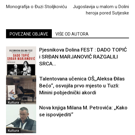
Monografija o Đuzi Stoiljkoviću
Jugoslavija u malom u Dolini
heroja pored Sutjeske
POVEZANE OBJAVE
VIŠE OD AUTORA
Pjesnikova Dolina FEST : DADO TOPIĆ
i SRĐAN MARJANOVIĆ RAZGALILI
SRCA...
Talentovana učenica OŠ,,Aleksa Đilas
Bećo“, osvojila prvo mjesto u Tuzli:
Kultura
Minini pobjednički akordi
Kultura
Nova knjiga Milana M. Petrovića: „Kako
se ispovijediti“
Kultura