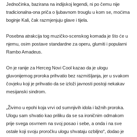
Jednočinka, bazirana na indijskoj legendi, ni po čemu nije
tradicionalna-ona priča o ljubavnom trouglu u kom se, moćima
boginje Kali, čak razmjenjuju glave i tijela.
Posebna atrakcija tog muzičko-scenskog komada je što će u
njemu, osim postave standardne za operu, glumiti i popularni
Rambo Amadeus.
On je ranije za Herceg Novi Cool kazao da je ulogu
gluvonijemog proroka prihvatio bez razmišljanja, jer u svakom
čovjeku koji je prihvatio da se izloži javnosti postoji nekakav
mesijanski sindrom.
„Živimo u epohi koja vrvi od sumnjivih idola i lažnih proroka.
Ulogu sam shvatio kao priliku da se sa ironičnim odmakom
prije svega osvrnem na svoj posao i sebe, a onda i na sve
ostale koji svoju proročku ulogu shvataju ozbiljno“, dodao je