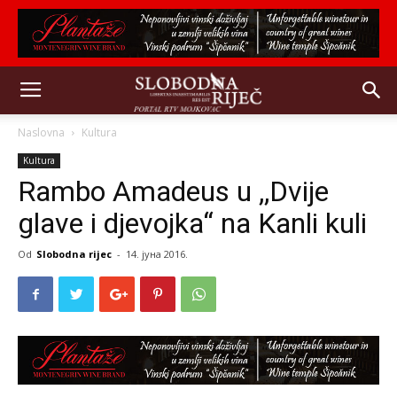
Naslovna
Kultura
Kultura
Rambo Amadeus u ,,Dvije
glave i djevojka“ na Kanli kuli
Od
Slobodna rijec
-
14. јуна 2016.