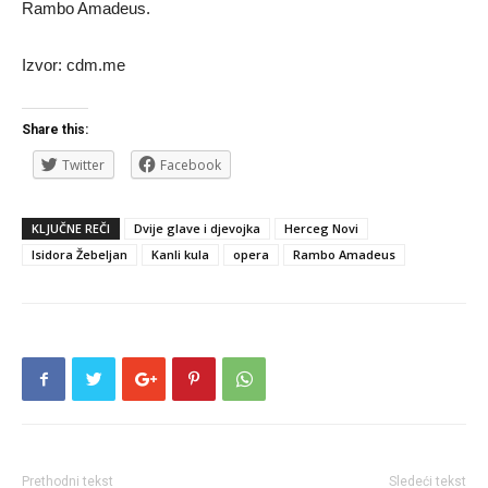
Rambo Amadeus.
Izvor: cdm.me
Share this:
Twitter
Facebook
KLJUČNE REČI
Dvije glave i djevojka
Herceg Novi
Isidora Žebeljan
Kanli kula
opera
Rambo Amadeus
Prethodni tekst
Sledeći tekst