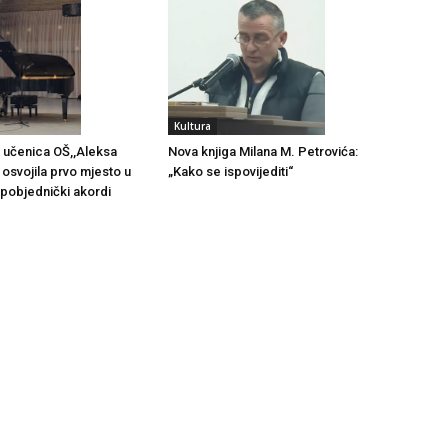
Kultura
 učenica OŠ,,Aleksa
Nova knjiga Milana M. Petrovića:
 osvojila prvo mjesto u
„Kako se ispovijediti“
i pobjednički akordi