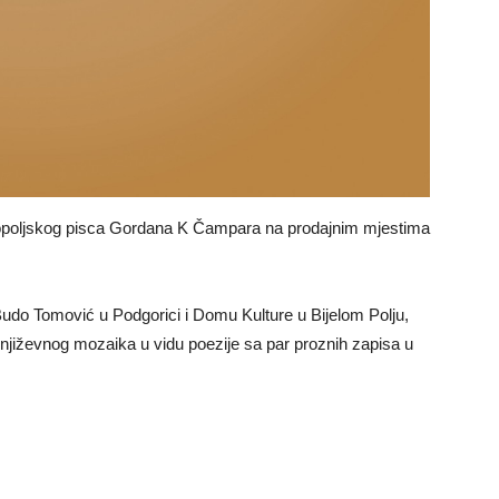
elopoljskog pisca Gordana K Čampara na prodajnim mjestima
Budo Tomović u Podgorici i Domu Kulture u Bijelom Polju,
 književnog mozaika u vidu poezije sa par proznih zapisa u