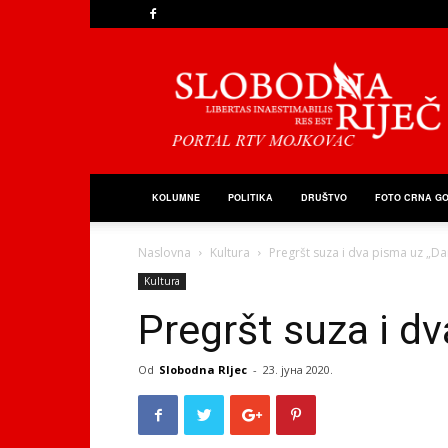
Slobodna
Riječ
KOLUMNE
POLITIKA
DRUŠTVO
FOTO CRNA G
Naslovna
Kultura
Pregršt suza i dva pisma uz „Da
Kultura
Pregršt suza i d
Od
Slobodna RIjec
-
23. јуна 2020.