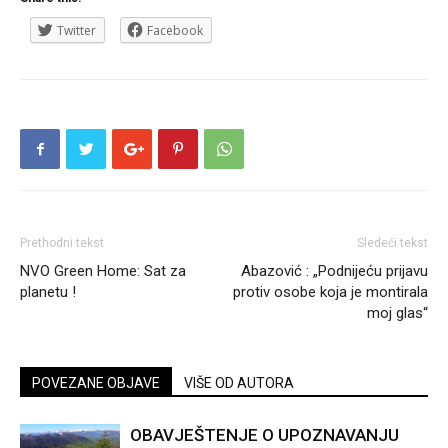
Twitter
Facebook
Prethodni tekst
Sledeći tekst
NVO Green Home: Sat za
Abazović : „Podnijeću prijavu
planetu !
protiv osobe koja je montirala
moj glas“
POVEZANE OBJAVE
VIŠE OD AUTORA
OBAVJEŠTENJE O UPOZNAVANJU