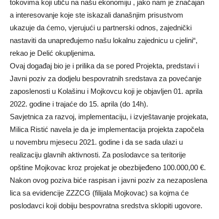
tokovima koji utiču na našu ekonomiju , jako nam je značajan
a interesovanje koje ste iskazali današnjim prisustvom
ukazuje da ćemo, vjerujući u partnerski odnos, zajednički
nastaviti da unapređujemo našu lokalnu zajednicu u cjelini“,
rekao je Delić okupljenima.
Ovaj događaj bio je i prilika da se pored Projekta, predstavi i
Javni poziv za dodjelu bespovratnih sredstava za povećanje
zaposlenosti u Kolašinu i Mojkovcu koji je objavljen 01. aprila
2022. godine i trajaće do 15. aprila (do 14h).
Savjetnica za razvoj, implementaciju, i izvještavanje projekata,
Milica Ristić navela je da je implementacija projekta započela
u novembru mjesecu 2021. godine i da se sada ulazi u
realizaciju glavnih aktivnosti. Za poslodavce sa teritorije
opštine Mojkovac kroz projekat je obezbijeđeno 100.000,00 €.
Nakon ovog poziva biće raspisan i javni poziv za nezaposlena
lica sa evidencije ZZZCG (filijala Mojkovac) sa kojma će
poslodavci koji dobiju bespovratna sredstva sklopiti ugovore.