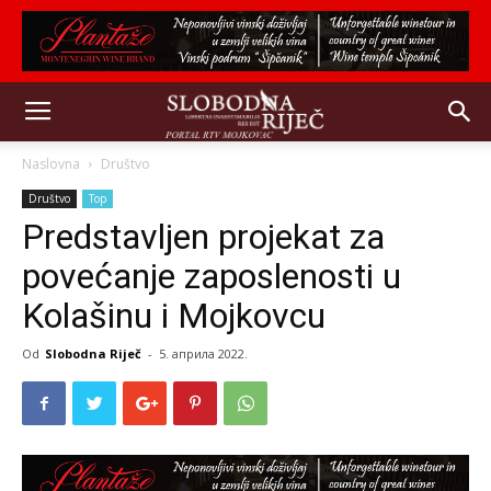
Naslovna
Društvo
Društvo
Top
Predstavljen projekat za
povećanje zaposlenosti u
Kolašinu i Mojkovcu
Od
Slobodna Riječ
-
5. априла 2022.