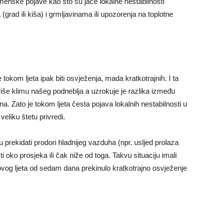
enske pojave kao što su jače lokalne nestabilnosti
rad ili kiša) i grmljavinama ili upozorenja na toplotne
tokom ljeta ipak biti osvježenja, mada kratkotrajnih. I ta
riše klimu našeg podneblja a uzrokuje je razlika između
a. Zato je tokom ljeta česta pojava lokalnih nestabilnosti u
veliku štetu privredi.
prekidati prodori hladnijeg vazduha (npr. usljed prolaza
 oko prosjeka ili čak niže od toga. Takvu situaciju imali
ovog ljeta od sedam dana prekinulo kratkotrajno osvježenje