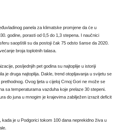
đuvladinog panela za klimatske promjene da će u
. godine, porasti od 0,5 do 1,3 stepena. I naučnici
eru saopštili su da postoji čak 75 odsto šanse da 2020.
većanje broja toplotnih talasa.
je, posljednjih pet godina su najtoplije u istoriji
la je druga najtoplija. Dakle, trend otopljavanja u svijetu se
d prethodnog. Ovog ljeta u cijeloj Crnoj Gori ne može se
za dana sa temperaturama vazduha koje prelaze 30 stepeni.
ra do juna u mnogim je krajevima zabilježen izrazit deficit
e, kada je u Podgorici tokom 100 dana neprekidno živa u
ale.