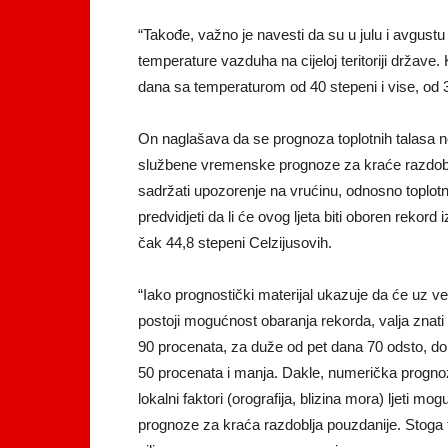
“Takođe, važno je navesti da su u julu i avgust
temperature vazduha na cijeloj teritoriji države.
dana sa temperaturom od 40 stepeni i vise, od 31
On naglašava da se prognoza toplotnih talasa ne 
službene vremenske prognoze za kraće razdoblj
sadržati upozorenje na vrućinu, odnosno toplotni
predvidjeti da li će ovog ljeta biti oboren rekor
čak 44,8 stepeni Celzijusovih.
“Iako prognostički materijal ukazuje da će uz ve
postoji mogućnost obaranja rekorda, valja znat
90 procenata, za duže od pet dana 70 odsto, do
50 procenata i manja. Dakle, numerička prognoz
lokalni faktori (orografija, blizina mora) ljeti m
prognoze za kraća razdoblja pouzdanije. Stoga 