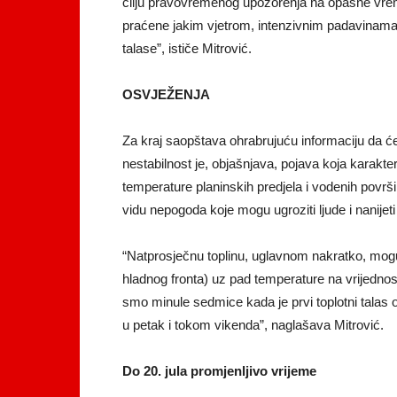
cilju pravovremenog upozorenja na opasne vrem
praćene jakim vjetrom, intenzivnim padavinama (g
talase”, ističe Mitrović.
OSVJEŽENJA
Za kraj saopštava ohrabrujuću informaciju da će 
nestabilnost je, objašnjava, pojava koja karakte
temperature planinskih predjela i vodenih površin
vidu nepogoda koje mogu ugroziti ljude i nanijeti 
“Natprosječnu toplinu, uglavnom nakratko, mogu 
hladnog fronta) uz pad temperature na vrijednosti
smo minule sedmice kada je prvi toplotni talas 
u petak i tokom vikenda”, naglašava Mitrović.
Do 20. jula promjenljivo vrijeme