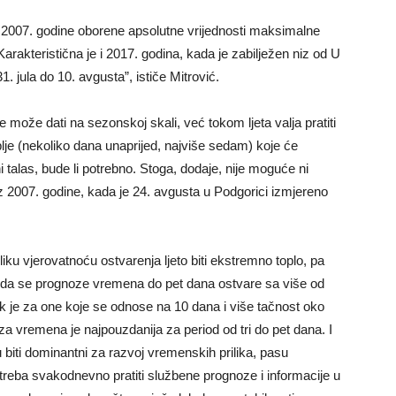
u 2007. godine oborene apsolutne vrijednosti maksimalne
 Karakteristična je i 2017. godina, kada je zabilježen niz od U
. jula do 10. avgusta”, ističe Mitrović.
može dati na sezonskoj skali, već tokom ljeta valja pratiti
e (nekoliko dana unaprijed, najviše sedam) koje će
 talas, bude li potrebno. Stoga, dodaje, nije moguće ni
d iz 2007. godine, kada je 24. avgusta u Podgorici izmjereno
liku vjerovatnoću ostvarenja ljeto biti ekstremno toplo, pa
i da se prognoze vremena do pet dana ostvare sa više od
k je za one koje se odnose na 10 dana i više tačnost oko
a vremena je najpouzdanija za period od tri do pet dana. I
ogu biti dominantni za razvoj vremenskih prilika, pasu
treba svakodnevno pratiti službene prognoze i informacije u