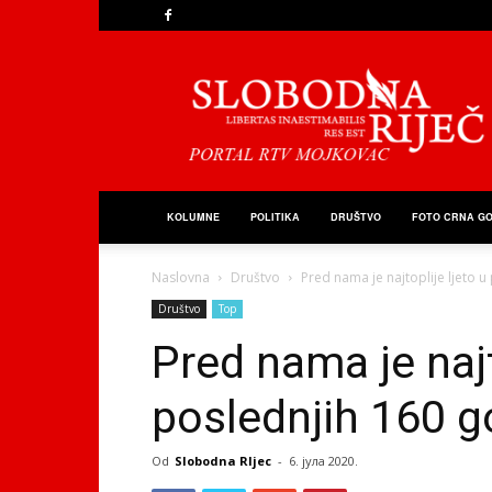
Slobodna
Riječ
KOLUMNE
POLITIKA
DRUŠTVO
FOTO CRNA G
Naslovna
Društvo
Pred nama je najtoplije ljeto 
Društvo
Top
Pred nama je najt
poslednjih 160 g
Od
Slobodna RIjec
-
6. јула 2020.