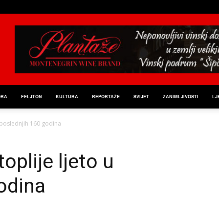
ORA
FELJTON
KULTURA
REPORTAŽE
SVIJET
ZANIMLJIVOSTI
LJ
u poslednjih 160 godina
oplije ljeto u
odina