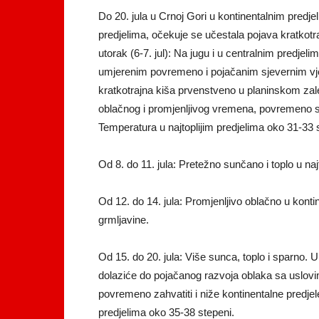
Do 20. jula u Crnoj Gori u kontinentalnim predje
predjelima, očekuje se učestala pojava kratkotr
utorak (6-7. jul): Na jugu i u centralnim predj
umjerenim povremeno i pojačanim sjevernim vj
kratkotrajna kiša prvenstveno u planinskom zal
oblačnog i promjenljivog vremena, povremeno 
Temperatura u najtoplijim predjelima oko 31-33 
Od 8. do 11. jula: Pretežno sunčano i toplo u na
Od 12. do 14. jula: Promjenljivo oblačno u konti
grmljavine.
Od 15. do 20. jula: Više sunca, toplo i sparno.
dolaziće do pojačanog razvoja oblaka sa uslovim
povremeno zahvatiti i niže kontinentalne predjel
predjelima oko 35-38 stepeni.