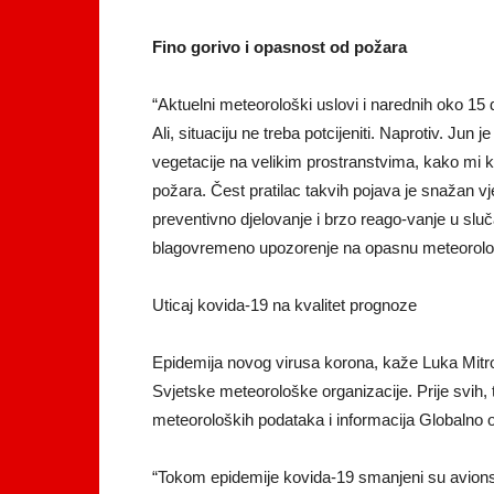
Fino gorivo i opasnost od požara
“Aktuelni meteorološki uslovi i narednih oko 15
Ali, situaciju ne treba potcijeniti. Naprotiv. Jun 
vegetacije na velikim prostranstvima, kako mi ka
požara. Čest pratilac takvih pojava je snažan v
preventivno djelovanje i brzo reago-vanje u slu
blagovremeno upozorenje na opasnu meteorološ
Uticaj kovida-19 na kvalitet prognoze
Epidemija novog virusa korona, kaže Luka Mitrovi
Svjetske meteorološke organizacije. Prije svih, t
meteoroloških podataka i informacija Globalno
“Tokom epidemije kovida-19 smanjeni su avionsk