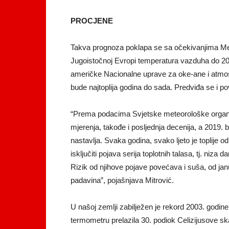
PROCJENE
Takva prognoza poklapa se sa očekivanjima Me
Jugoistočnoj Evropi temperatura vazduha do 2030
američke Nacionalne uprave za oke-ane i atmosf
bude najtoplija godina do sada. Predviđa se i po
“Prema podacima Svjetske meteorološke organizaci
mjerenja, takođe i posljednja decenija, a 2019. bi
nastavlja. Svaka godina, svako ljeto je toplije o
isključiti pojava serija toplotnih talasa, tj. ni
Rizik od njihove pojave povećava i suša, od janu
padavina”, pojašnjava Mitrović.
U našoj zemlji zabilježen je rekord 2003. godin
termometru prelazila 30. podiok Celizijusove sk