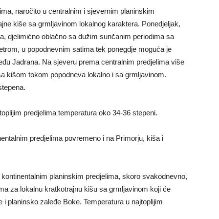
lima, naročito u centralnim i sjevernim planinskim
ajne kiše sa grmljavinom lokalnog karaktera. Ponedjeljak,
elima, djelimićno oblačno sa dužim sunčanim periodima sa
etrom, u popodnevnim satima tek ponegdje moguća je
eđu Jadrana. Na sjeveru prema centralnim predjelima više
sa kišom tokom popodneva lokalno i sa grmljavinom.
stepena.
jtoplijim predjelima temperatura oko 34-36 stepeni.
nentalnim predjelima povremeno i na Primorju, kiša i
 U kontinentalnim planinskim predjelima, skoro svakodnevno,
a za lokalnu kratkotrajnu kišu sa grmljavinom koji će
e i planinsko zaleđe Boke. Temperatura u najtoplijim