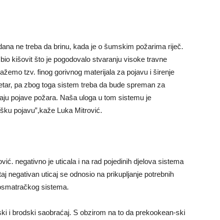
 dana ne treba da brinu, kada je o šumskim požarima riječ.
je bio kišovit što je pogodovalo stvaranju visoke travne
žemo tzv. finog gorivnog materijala za pojavu i širenje
jetar, pa zbog toga sistem treba da bude spreman za
čaju pojave požara. Naša uloga u tom sistemu je
ku pojavu”,kaže Luka Mitrović.
ć. negativno je uticala i na rad pojedinih djelova sistema
aj negativan uticaj se odnosio na prikupljanje potrebnih
 osmatračkog sistema.
i i brodski saobraćaj. S obzirom na to da prekookean-ski