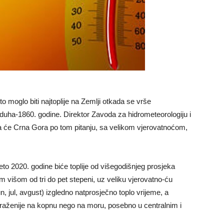
to moglo biti najtoplije na Zemlji otkada se vrše
duha-1860. godine. Direktor Zavoda za hidrometeorologiju i
 će Crna Gora po tom pitanju, sa velikom vjerovatnoćom,
to 2020. godine biće toplije od višegodišnjeg prosjeka
višom od tri do pet stepeni, uz veliku vjerovatno-ću
un, jul, avgust) izgledno natprosječno toplo vrijeme, a
izraženije na kopnu nego na moru, posebno u centralnim i