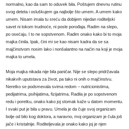
normalno, kao da sam to oduvek bila. Poštujem dnevnu rutinu
svog deteta i osluškujem ga najbolje što umem. A umem kako
umem. Nisam imala tu sreću da dobijem nijedan roditeljski
savet ni tokom trudnoće, ni posle porođaja. Radim na slepo,
po osećaju. I to ne sopstvenom. Radim onako kako bi to moja
majka činila. Ipak, čini mi se kao nisam kadra da se sa
majčinstvom nosim lako i nonšalantno na način na koji je moja
majka to umela.
Moja majka nikada nije bila paničar. Nije se slepo pridržavala
nikakvih uputstava za život, pa tako ni onih o majčinstvu.
Neretko se podsmevala svima redom – nutricionistima,
pedijatrima, psihijatima, fizijatrima. Radila je po sopstvenom
redu i poretku, onako kako joj stomak kaže u datom momentu.
I svaki put je bila u pravu. Umela je da čuje svoj organizam
bolje od bilo kog doktora, a naravno, moj organizam je čula još
jače i kristalnije. Roditeljevala je onako kako joj je njen