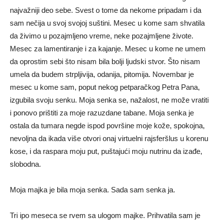
najvažniji deo sebe. Svest o tome da nekome pripadam i da
sam nečija u svoj svojoj suštini. Mesec u kome sam shvatila
da živimo u pozajmljeno vreme, neke pozajmljene živote.
Mesec za lamentiranje i za kajanje. Mesec u kome ne umem
da oprostim sebi što nisam bila bolji ljudski stvor. Što nisam
umela da budem strpljivija, odanija, pitomija. Novembar je
mesec u kome sam, poput nekog petparačkog Petra Pana,
izgubila svoju senku. Moja senka se, nažalost, ne može vratiti
i ponovo prištiti za moje razuzdane tabane. Moja senka je
ostala da tumara negde ispod površine moje kože, spokojna,
nevoljna da ikada više otvori onaj virtuelni rajsferšlus u korenu
kose, i da raspara moju put, puštajući moju nutrinu da izađe,
slobodna.
Moja majka je bila moja senka. Sada sam senka ja.
Tri ipo meseca se rvem sa ulogom majke. Prihvatila sam je