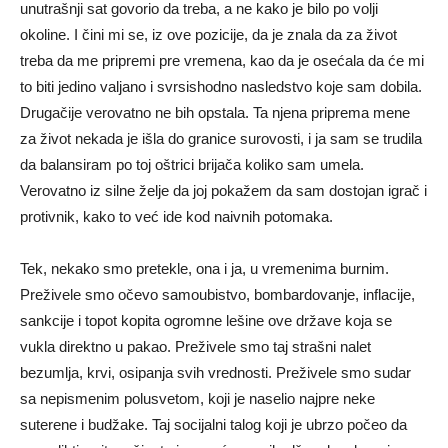
unutrašnji sat govorio da treba, a ne kako je bilo po volji
okoline. I čini mi se, iz ove pozicije, da je znala da za život
treba da me pripremi pre vremena, kao da je osećala da će mi
to biti jedino valjano i svrsishodno nasledstvo koje sam dobila.
Drugačije verovatno ne bih opstala. Ta njena priprema mene
za život nekada je išla do granice surovosti, i ja sam se trudila
da balansiram po toj oštrici brijača koliko sam umela.
Verovatno iz silne želje da joj pokažem da sam dostojan igrač i
protivnik, kako to već ide kod naivnih potomaka.
Tek, nekako smo pretekle, ona i ja, u vremenima burnim.
Preživele smo očevo samoubistvo, bombardovanje, inflacije,
sankcije i topot kopita ogromne lešine ove države koja se
vukla direktno u pakao. Preživele smo taj strašni nalet
bezumlja, krvi, osipanja svih vrednosti. Preživele smo sudar
sa nepismenim polusvetom, koji je naselio najpre neke
suterene i budžake. Taj socijalni talog koji je ubrzo počeo da