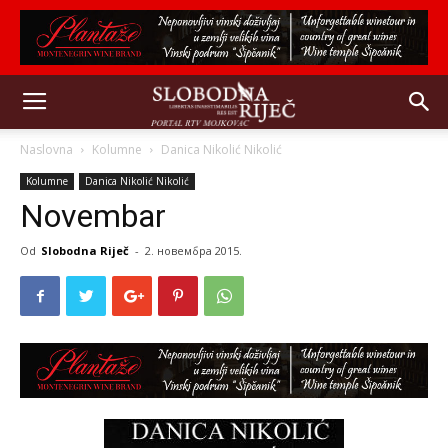
Naslovna
Kolumne
Danica Nikolić Nikolić
Kolumne
Danica Nikolić Nikolić
Novembar
Od
Slobodna Riječ
-
2. новембра 2015.