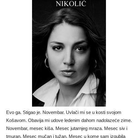
Evo ga. Stigao je. Novembar. Uvlači mi se u kosti svojom
Košavom. Obavija mi udove ledenim dahom nadolazeće zime.
Novembar, mesec kiša. Mesec jutarnjeg mraza. Mesec siv i
tmuran. Mesec mučan i tužan. Mesec u kome sam izgubila