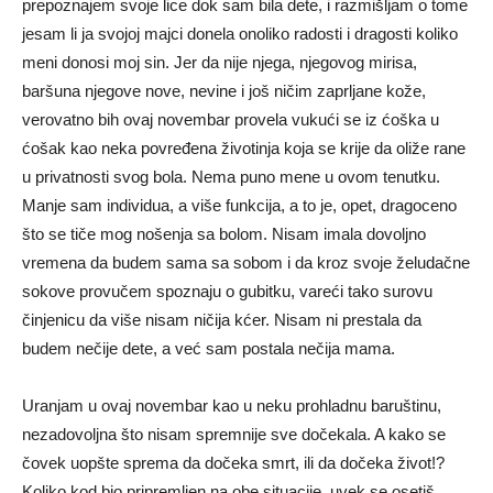
prepoznajem svoje lice dok sam bila dete, i razmišljam o tome
jesam li ja svojoj majci donela onoliko radosti i dragosti koliko
meni donosi moj sin. Jer da nije njega, njegovog mirisa,
baršuna njegove nove, nevine i još ničim zaprljane kože,
verovatno bih ovaj novembar provela vukući se iz ćoška u
ćošak kao neka povređena životinja koja se krije da oliže rane
u privatnosti svog bola. Nema puno mene u ovom tenutku.
Manje sam individua, a više funkcija, a to je, opet, dragoceno
što se tiče mog nošenja sa bolom. Nisam imala dovoljno
vremena da budem sama sa sobom i da kroz svoje želudačne
sokove provučem spoznaju o gubitku, vareći tako surovu
činjenicu da više nisam ničija kćer. Nisam ni prestala da
budem nečije dete, a već sam postala nečija mama.
Uranjam u ovaj novembar kao u neku prohladnu baruštinu,
nezadovoljna što nisam spremnije sve dočekala. A kako se
čovek uopšte sprema da dočeka smrt, ili da dočeka život!?
Koliko kod bio pripremljen na obe situacije, uvek se osetiš