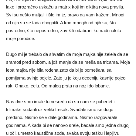
lako i prozračno uskaču u matrix koji im diktira nova pravila.
Svi su nešto muljali i išlo im je, pravo da vam kažem. Mnogi
od njih su se tada obogatili. A kod mnogih od njih su, što
posredno, što neposredno, završili odabrani komadi nakita
moje porodice.
Dugo mi je trebalo da shvatim da moja majka nije želela da se
sramoti pred sobom, a još manje da se meša sa tricama. Moja
lepa majka nije bila rođena zato da bi je pomešanu sa
pomijama svinje pojele. Zato ju je koju deceniju kasnije pojeo
rak. Onako, celu. Od malog prsta na nozi do lobanje.
Nas dve smo imale tu nesreću da su nam se pubertet i
klimaks sudarili uz veliki tresak. Svađale smo se dugo i
predano. Nismo se viđale godinama. Nismo razgovarale
godinama. A kada bi se nanovo srele, bacale smo jedna drugoj
u oči, umesto kaustične sode, svaka svoju tešku i lepljivu