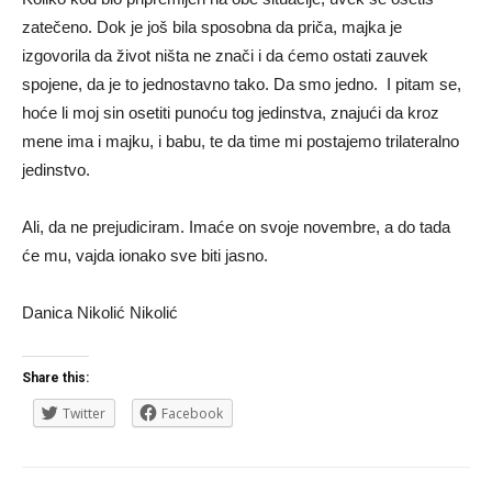
zatečeno. Dok je još bila sposobna da priča, majka je
izgovorila da život ništa ne znači i da ćemo ostati zauvek
spojene, da je to jednostavno tako. Da smo jedno. I pitam se,
hoće li moj sin osetiti punoću tog jedinstva, znajući da kroz
mene ima i majku, i babu, te da time mi postajemo trilateralno
jedinstvo.
Ali, da ne prejudiciram. Imaće on svoje novembre, a do tada
će mu, vajda ionako sve biti jasno.
Danica Nikolić Nikolić
Share this:
Twitter
Facebook