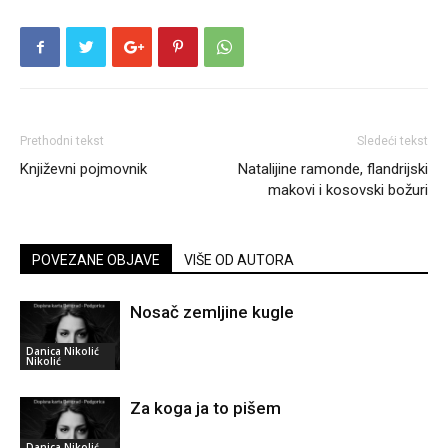
Prethodni tekst
Sledeći tekst
Književni pojmovnik
Natalijine ramonde, flandrijski
makovi i kosovski božuri
POVEZANE OBJAVE
VIŠE OD AUTORA
Nosač zemljine kugle
Danica Nikolić
Nikolić
Za koga ja to pišem
Danica Nikolić