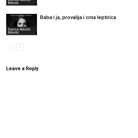
Nikolić
Baba i ja, provalija i crna leptirica
Danica Nikolić
Nikolić
Leave a Reply