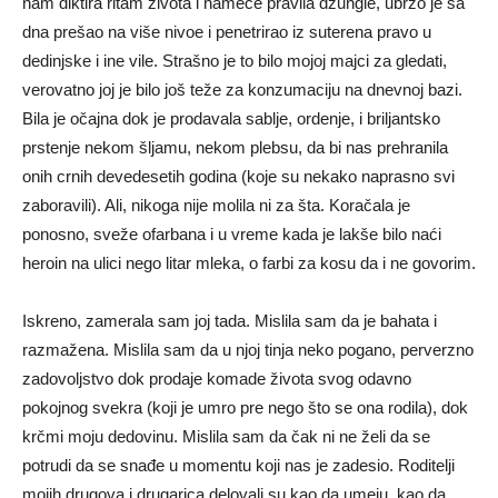
nam diktira ritam života i nameće pravila džungle, ubrzo je sa
dna prešao na više nivoe i penetrirao iz suterena pravo u
dedinjske i ine vile. Strašno je to bilo mojoj majci za gledati,
verovatno joj je bilo još teže za konzumaciju na dnevnoj bazi.
Bila je očajna dok je prodavala sablje, ordenje, i briljantsko
prstenje nekom šljamu, nekom plebsu, da bi nas prehranila
onih crnih devedesetih godina (koje su nekako naprasno svi
zaboravili). Ali, nikoga nije molila ni za šta. Koračala je
ponosno, sveže ofarbana i u vreme kada je lakše bilo naći
heroin na ulici nego litar mleka, o farbi za kosu da i ne govorim.
Iskreno, zamerala sam joj tada. Mislila sam da je bahata i
razmažena. Mislila sam da u njoj tinja neko pogano, perverzno
zadovoljstvo dok prodaje komade života svog odavno
pokojnog svekra (koji je umro pre nego što se ona rodila), dok
krčmi moju dedovinu. Mislila sam da čak ni ne želi da se
potrudi da se snađe u momentu koji nas je zadesio. Roditelji
mojih drugova i drugarica delovali su kao da umeju, kao da