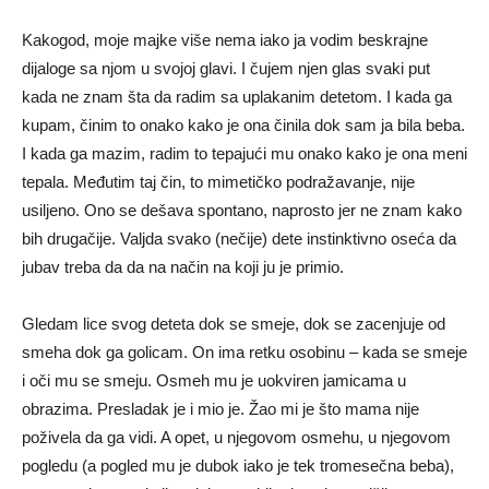
Kakogod, moje majke više nema iako ja vodim beskrajne
dijaloge sa njom u svojoj glavi. I čujem njen glas svaki put
kada ne znam šta da radim sa uplakanim detetom. I kada ga
kupam, činim to onako kako je ona činila dok sam ja bila beba.
I kada ga mazim, radim to tepajući mu onako kako je ona meni
tepala. Međutim taj čin, to mimetičko podražavanje, nije
usiljeno. Ono se dešava spontano, naprosto jer ne znam kako
bih drugačije. Valjda svako (nečije) dete instinktivno oseća da
jubav treba da da na način na koji ju je primio.
Gledam lice svog deteta dok se smeje, dok se zacenjuje od
smeha dok ga golicam. On ima retku osobinu – kada se smeje
i oči mu se smeju. Osmeh mu je uokviren jamicama u
obrazima. Presladak je i mio je. Žao mi je što mama nije
poživela da ga vidi. A opet, u njegovom osmehu, u njegovom
pogledu (a pogled mu je dubok iako je tek tromesečna beba),