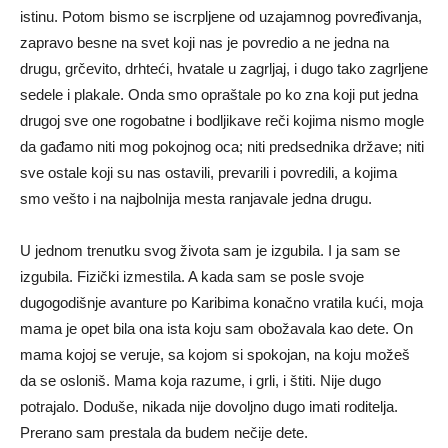
istinu. Potom bismo se iscrpljene od uzajamnog povređivanja,
zapravo besne na svet koji nas je povredio a ne jedna na
drugu, grčevito, drhteći, hvatale u zagrljaj, i dugo tako zagrljene
sedele i plakale. Onda smo opraštale po ko zna koji put jedna
drugoj sve one rogobatne i bodljikave reči kojima nismo mogle
da gađamo niti mog pokojnog oca; niti predsednika države; niti
sve ostale koji su nas ostavili, prevarili i povredili, a kojima
smo vešto i na najbolnija mesta ranjavale jedna drugu.
U jednom trenutku svog života sam je izgubila. I ja sam se
izgubila. Fizički izmestila. A kada sam se posle svoje
dugogodišnje avanture po Karibima konačno vratila kući, moja
mama je opet bila ona ista koju sam obožavala kao dete. On
mama kojoj se veruje, sa kojom si spokojan, na koju možeš
da se osloniš. Mama koja razume, i grli, i štiti. Nije dugo
potrajalo. Doduše, nikada nije dovoljno dugo imati roditelja.
Prerano sam prestala da budem nečije dete.