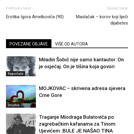
Prethodni tekst
Sledeći tekst
Erotika Igora Amelkoviča (90)
Maslačak – korov koji liječi
dijabetes
POVEZANE OBJAVE
VIŠE OD AUTORA
Miladin Šobić nije samo kantautor. On
je osjećaj. On je tišina koja govori
Reportaže
MOJKOVAC – skrivena adresa sjevera
Crne Gore
Društvo
Traganje Miodraga Bulatovića po
zagrebačkim kafanama za Tinom
Ujevićem :BULE JE NAŠAO TINA