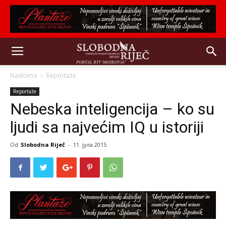
Naslovna
Reportaže
Reportaže
Nebeska inteligencija – ko su
ljudi sa najvećim IQ u istoriji
Od
Slobodna Riječ
-
11. јула 2015.