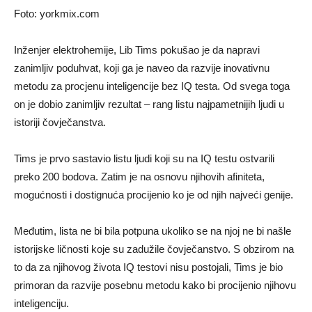
Foto: yorkmix.com
Inženjer elektrohemije, Lib Tims pokušao je da napravi
zanimljiv poduhvat, koji ga je naveo da razvije inovativnu
metodu za procjenu inteligencije bez IQ testa. Od svega toga
on je dobio zanimljiv rezultat – rang listu najpametnijih ljudi u
istoriji čovječanstva.
Tims je prvo sastavio listu ljudi koji su na IQ testu ostvarili
preko 200 bodova. Zatim je na osnovu njihovih afiniteta,
mogućnosti i dostignuća procijenio ko je od njih najveći genije.
Međutim, lista ne bi bila potpuna ukoliko se na njoj ne bi našle
istorijske ličnosti koje su zadužile čovječanstvo. S obzirom na
to da za njihovog života IQ testovi nisu postojali, Tims je bio
primoran da razvije posebnu metodu kako bi procijenio njihovu
inteligenciju.