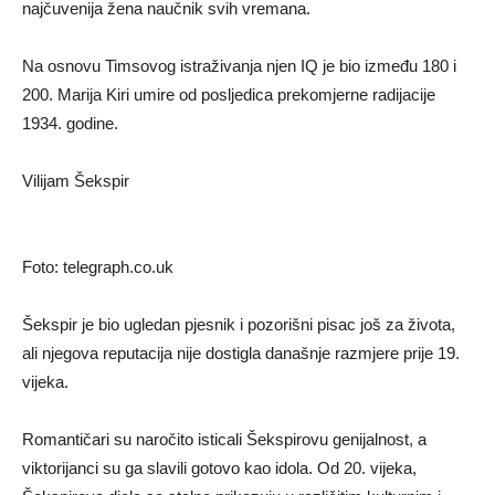
najčuvenija žena naučnik svih vremana.
Na osnovu Timsovog istraživanja njen IQ je bio između 180 i
200. Marija Kiri umire od posljedica prekomjerne radijacije
1934. godine.
Vilijam Šekspir
Foto: telegraph.co.uk
Šekspir je bio ugledan pjesnik i pozorišni pisac još za života,
ali njegova reputacija nije dostigla današnje razmjere prije 19.
vijeka.
Romantičari su naročito isticali Šekspirovu genijalnost, a
viktorijanci su ga slavili gotovo kao idola. Od 20. vijeka,