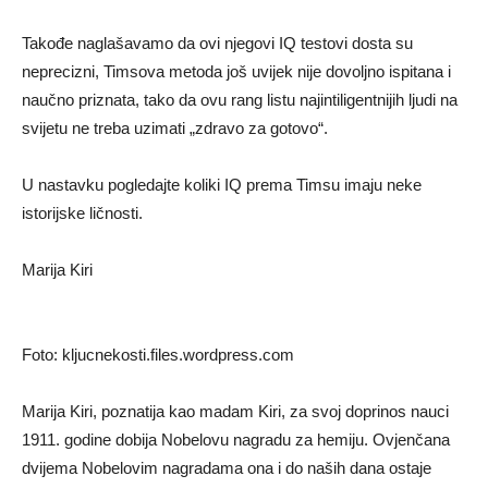
Takođe naglašavamo da ovi njegovi IQ testovi dosta su
neprecizni, Timsova metoda još uvijek nije dovoljno ispitana i
naučno priznata, tako da ovu rang listu najintiligentnijih ljudi na
svijetu ne treba uzimati „zdravo za gotovo“.
U nastavku pogledajte koliki IQ prema Timsu imaju neke
istorijske ličnosti.
Marija Kiri
Foto: kljucnekosti.files.wordpress.com
Marija Kiri, poznatija kao madam Kiri, za svoj doprinos nauci
1911. godine dobija Nobelovu nagradu za hemiju. Ovjenčana
dvijema Nobelovim nagradama ona i do naših dana ostaje