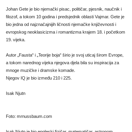
Johan Gete je bio njemački pisac, političar, pjesnik, naučnik i
filozof, a tokom 10 godina i predsjednik oblasti Vajmar. Gete je
bio jedna od najznačajnijih ličnosti njemačke književnosti i
evropskog neoklasicizma i romantizma krajem 18. i početkom
19. vijeka.
Autor „Fausta“ i „Teorije boja“ širio je svoj uticaj širom Evrope,
a tokom narednog vijeka njegova djela bila su inspiracija za
mnoge muzičke i dramske komade.
Njegov IQ je bio između 210 i 225.
Isak Njutn
Foto: mrnussbaum.com
Isak Njutn je bio engleski fizičar, matematičar, astronom,