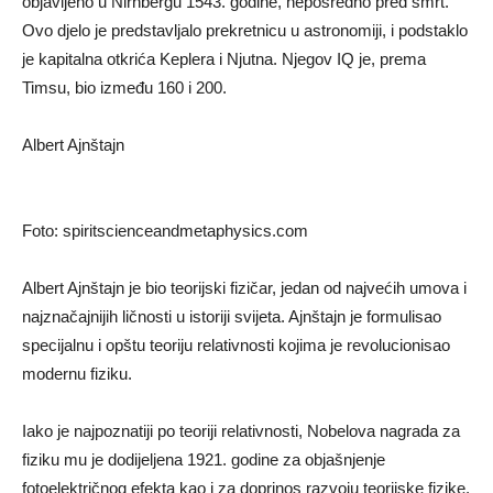
objavljeno u Nirnbergu 1543. godine, neposredno pred smrt.
Ovo djelo je predstavljalo prekretnicu u astronomiji, i podstaklo
je kapitalna otkrića Keplera i Njutna. Njegov IQ je, prema
Timsu, bio između 160 i 200.
Albert Ajnštajn
Foto: spiritscienceandmetaphysics.com
Albert Ajnštajn je bio teorijski fizičar, jedan od najvećih umova i
najznačajnijih ličnosti u istoriji svijeta. Ajnštajn je formulisao
specijalnu i opštu teoriju relativnosti kojima je revolucionisao
modernu fiziku.
Iako je najpoznatiji po teoriji relativnosti, Nobelova nagrada za
fiziku mu je dodijeljena 1921. godine za objašnjenje
fotoelektričnog efekta kao i za doprinos razvoju teorijske fizike.