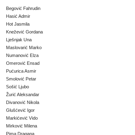
Begović Fahrudin
Hasić Admir
Hot Jasmila
Knežević Gordana
Lješnjak Una
Maslovarić Marko
Numanović Elza
Omerović Ensad
Pućurica Asmir
Smolović Petar
Sošić Ljubo
Žurić Aleksandar
Divanović Nikola
Glušćević Igor
Markićević Vido
Mirković Milena
Pima Dragana