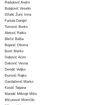
Radulović Andro
Bulatović Veselin
Džafić Žuric Irma
Furtula Danijel
Tomović Borko
Aleksić Ratko
Blečić Balša
Bojanić Olivera
Burić Marko
Dabović Aćim
Daković Vesna
Dendić Veljko
Ðurović Rajko
Gardašević Marko
Kostić Tatjana
Mandić Milivoje Mišo
Mićunović Momčilo