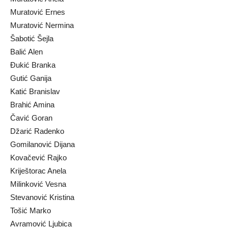
Muratović Ernes
Muratović Nermina
Šabotić Šejla
Balić Alen
Ðukić Branka
Gutić Ganija
Katić Branislav
Brahić Amina
Čavić Goran
Džarić Radenko
Gomilanović Dijana
Kovačević Rajko
Kriještorac Anela
Milinković Vesna
Stevanović Kristina
Tošić Marko
Avramović Ljubica