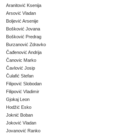
Aranitović Ksenija
Arsović Vladan
Boljević Arsenije
Bošković Jovana
Bošković Predrag
Burzanović Zdravko
Čađenović Andrija
Čanovic Marko
Čavlović Josip
Čulafić Stefan
Filipović Slobodan
Filipović Vladimir
Gjokaj Leon
Hodžić Esko
Joknić Boban
Joković Vladan
Jovanović Ranko