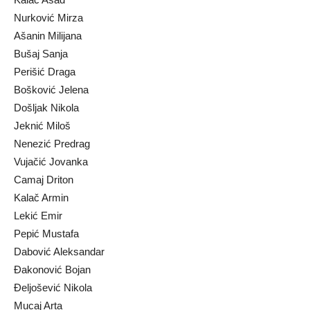
Nurković Mirza
Ašanin Milijana
Bušaj Sanja
Perišić Draga
Bošković Jelena
Došljak Nikola
Jeknić Miloš
Nenezić Predrag
Vujačić Jovanka
Camaj Driton
Kalač Armin
Lekić Emir
Pepić Mustafa
Dabović Aleksandar
Ðakonović Bojan
Ðeljošević Nikola
Mucaj Arta