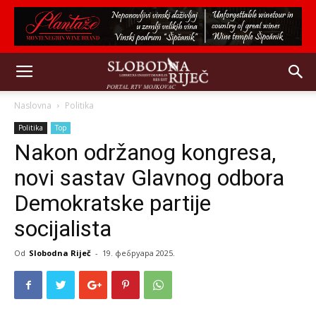
Naslovna
Politika
Politika
Top
Nakon održanog kongresa,
novi sastav Glavnog odbora
Demokratske partije
socijalista
Od
Slobodna Riječ
-
19. фебруара 2025.