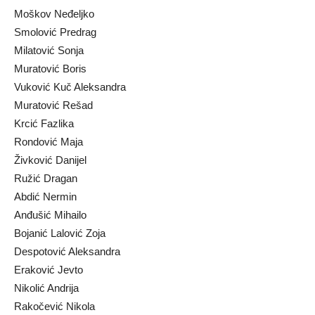
Moškov Neđeljko
Smolović Predrag
Milatović Sonja
Muratović Boris
Vuković Kuč Aleksandra
Muratović Rešad
Krcić Fazlika
Rondović Maja
Živković Danijel
Ružić Dragan
Abdić Nermin
Anđušić Mihailo
Bojanić Lalović Zoja
Despotović Aleksandra
Eraković Jevto
Nikolić Andrija
Rakočević Nikola