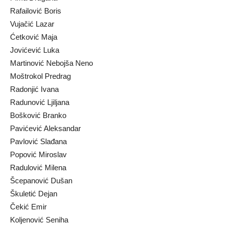
Rafailović Boris
Vujačić Lazar
Ćetković Maja
Jovićević Luka
Martinović Nebojša Neno
Moštrokol Predrag
Radonjić Ivana
Radunović Ljiljana
Bošković Branko
Pavićević Aleksandar
Pavlović Slađana
Popović Miroslav
Radulović Milena
Šcepanović Dušan
Škuletić Dejan
Čekić Emir
Koljenović Seniha