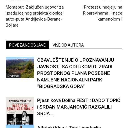
Monteput: Zaključen ugovor za
Protest u nedjelju na
izradu idejnog projekta dionice
Ribarevinama – neće
auto-puta Andrijevica-Berane-
kamenolom !
Boljare
POVEZANE OBJAVE
VIŠE OD AUTORA
OBAVJEŠTENJE O UPOZNAVANJU
JAVNOSTI SA ODLUKOM O IZRADI
PROSTORNOG PLANA POSEBNE
Društvo
NAMJENE NACIONALNI PARK
“BIOGRADSKA GORA”
Pjesnikova Dolina FEST : DADO TOPIĆ
i SRĐAN MARJANOVIĆ RAZGALILI
SRCA...
Atletski klub “ Tara“ nastavlja