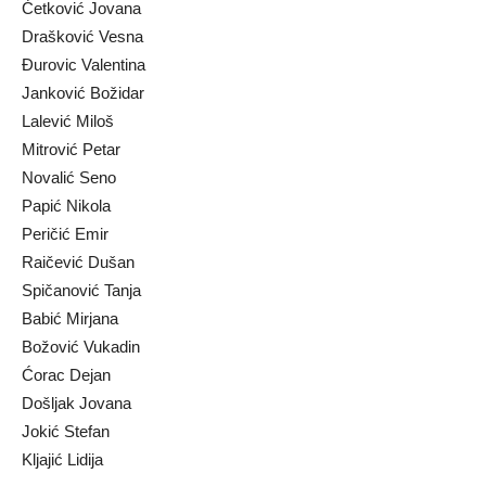
Ćetković Jovana
Drašković Vesna
Ðurovic Valentina
Janković Božidar
Lalević Miloš
Mitrović Petar
Novalić Seno
Papić Nikola
Peričić Emir
Raičević Dušan
Spičanović Tanja
Babić Mirjana
Božović Vukadin
Ćorac Dejan
Došljak Jovana
Jokić Stefan
Kljajić Lidija