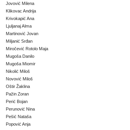
Jovović Milena
Klikovac Andrija
Krivokapić Ana
Ljuljanaj Alma
Martinović Jovan
Miljanić Srđan
Miročević Rotolo Maja
Mugoša Danilo
Mugoša Miomir
Nikolić Miloš
Novović Miloš
Oštir Žaklina
Pažin Zoran
Perić Bojan
Perunović Nina
Pešić Nataša
Popović Anja