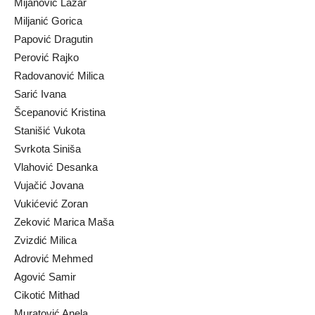
Mijanović Lazar
Miljanić Gorica
Papović Dragutin
Perović Rajko
Radovanović Milica
Sarić Ivana
Šcepanović Kristina
Stanišić Vukota
Svrkota Siniša
Vlahović Desanka
Vujačić Jovana
Vukićević Zoran
Zeković Marica Maša
Zvizdić Milica
Adrović Mehmed
Agović Samir
Cikotić Mithad
Muratović Anela