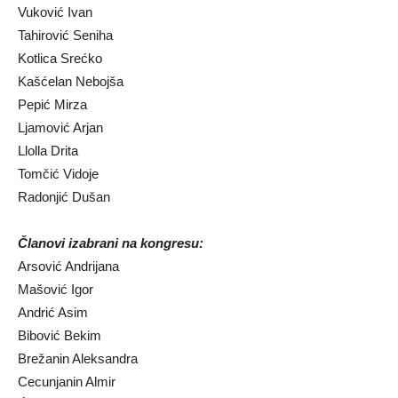
Vuković Ivan
Tahirović Seniha
Kotlica Srećko
Kašćelan Nebojša
Pepić Mirza
Ljamović Arjan
Llolla Drita
Tomčić Vidoje
Radonjić Dušan
Članovi izabrani na kongresu:
Arsović Andrijana
Mašović Igor
Andrić Asim
Bibović Bekim
Brežanin Aleksandra
Cecunjanin Almir