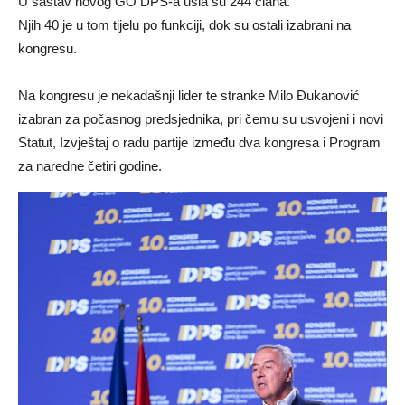
U sastav novog GO DPS-a ušla su 244 člana.
Njih 40 je u tom tijelu po funkciji, dok su ostali izabrani na
kongresu.
Na kongresu je nekadašnji lider te stranke Milo Đukanović
izabran za počasnog predsjednika, pri čemu su usvojeni i novi
Statut, Izvještaj o radu partije između dva kongresa i Program
za naredne četiri godine.