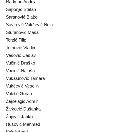
Radman Andrija
Šaponjić Stefan
Šaranović Blažo
Savković Vukčević Nela
Šturanović Maša
Terzić Filip
Tomović Vladimir
Vešović Časlav
Vučinić Draško
Vučinić Nataša
Vukašinović Tamara
Vukčević Veselin
Vuletić Goran
Zejnelagić Admir
Živković Dušanka
Žujović Janko
Husović Mehmed
Kalač Asad