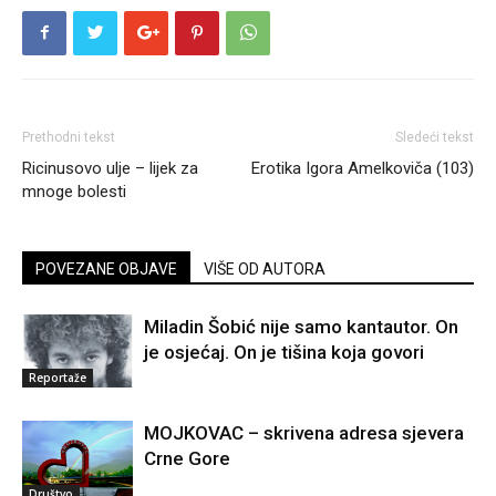
Prethodni tekst
Sledeći tekst
Ricinusovo ulje – lijek za
Erotika Igora Amelkoviča (103)
mnoge bolesti
POVEZANE OBJAVE
VIŠE OD AUTORA
Miladin Šobić nije samo kantautor. On
je osjećaj. On je tišina koja govori
Reportaže
MOJKOVAC – skrivena adresa sjevera
Crne Gore
Društvo