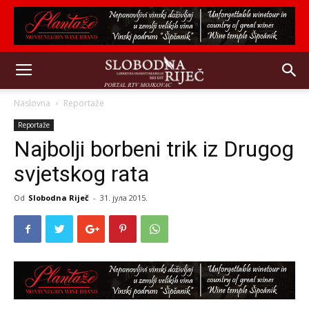
Naslovna
Reportaže
Reportaže
Najbolji borbeni trik iz Drugog
svjetskog rata
Od
Slobodna Riječ
-
31. јула 2015.