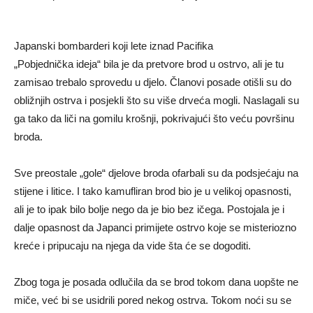
Japanski bombarderi koji lete iznad Pacifika
„Pobjednička ideja“ bila je da pretvore brod u ostrvo, ali je tu
zamisao trebalo sprovedu u djelo. Članovi posade otišli su do
obližnjih ostrva i posjekli što su više drveća mogli. Naslagali su
ga tako da liči na gomilu krošnji, pokrivajući što veću površinu
broda.
Sve preostale „gole“ djelove broda ofarbali su da podsjećaju na
stijene i litice. I tako kamufliran brod bio je u velikoj opasnosti,
ali je to ipak bilo bolje nego da je bio bez ičega. Postojala je i
dalje opasnost da Japanci primijete ostrvo koje se misteriozno
kreće i pripucaju na njega da vide šta će se dogoditi.
Zbog toga je posada odlučila da se brod tokom dana uopšte ne
miče, već bi se usidrili pored nekog ostrva. Tokom noći su se