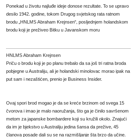
Ponekad u životu najluđe ideje donose rezultate. To se upravo
desilo 1942. godine, tokom Drugog svjetskog rata ratnom
brodu „HNLMS Abraham Krejnsen“, posljednjem holandskom
brodu koji je preživeo Bitku u Javanskom moru
HNLMS Abraham Krejnsen
Priču o brodu koji je po planu trebalo da sa još tri ratna broda
pobjegne u Australiju, ali je holandski minolovac morao ipak na
put sam i nezaštićen, prenio je Business Insider.
Ovaj spori brod mogao je da se kreće brzinom od svega 15
čvorova i imao je malo naoružanja, što ga je činilo savršenom
metom za japanske bombardere koji su kružili okolo. Znajući
da im je bjekstvo u Australiju jedina šansa da prežive, 45
članova posade dali su se na razmišljanje šta brzo da učine.