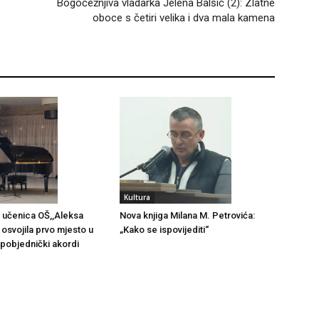
Bogočežnjiva vladarka Jelena Balšić (2): Zlatne
oboce s četiri velika i dva mala kamena
Kultura
 učenica OŠ,,Aleksa
Nova knjiga Milana M. Petrovića:
 osvojila prvo mjesto u
„Kako se ispovijediti“
i pobjednički akordi