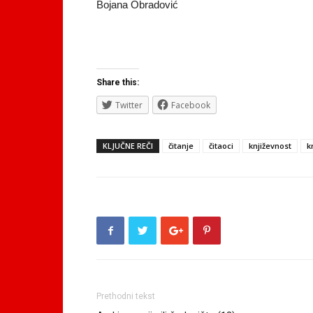
Bojana Obradović
Share this:
Twitter
Facebook
KLJUČNE REČI
čitanje
čitaoci
književnost
k
Prethodni tekst