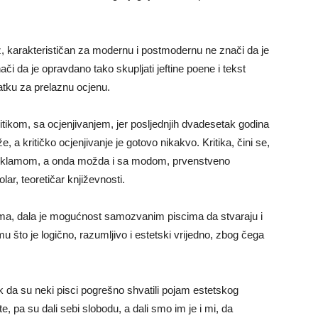
az, karakterističan za modernu i postmodernu ne znači da je
ači da je opravdano tako skupljati jeftine poene i tekst
tku za prelaznu ocjenu.
ritikom, sa ocjenjivanjem, jer posljednjih dvadesetak godina
, a kritičko ocjenjivanje je gotovo nikakvo. Kritika, čini se,
sa reklamom, a onda možda i sa modom, prvenstveno
r, teoretičar književnosti.
klama, dala je mogućnost samozvanim piscima da stvaraju i
u što je logično, razumljivo i estetski vrijedno, zbog čega
.
 da su neki pisci pogrešno shvatili pojam estetskog
e, pa su dali sebi slobodu, a dali smo im je i mi, da