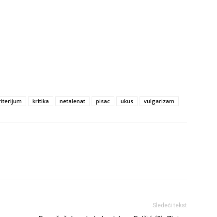
riterijum
kritika
netalenat
pisac
ukus
vulgarizam
Sledeći tekst