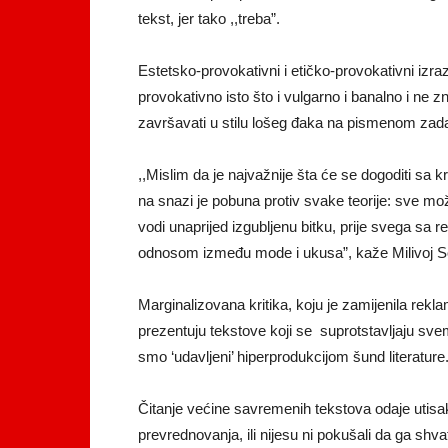
tekst, jer tako ,,treba”.
Estetsko-provokativni i etičko-provokativni izr
provokativno isto što i vulgarno i banalno i ne zn
završavati u stilu lošeg đaka na pismenom zada
,,Mislim da je najvažnije šta će se dogoditi sa k
na snazi je pobuna protiv svake teorije: sve može
vodi unaprijed izgubljenu bitku, prije svega 
odnosom između mode i ukusa”, kaže Milivoj Sola
Marginalizovana kritika, koju je zamijenila re
prezentuju tekstove koji se suprotstavljaju svem
smo ‘udavljeni’ hiperprodukcijom šund literature
Čitanje većine savremenih tekstova odaje utisak
prevrednovanja, ili nijesu ni pokušali da ga shvat