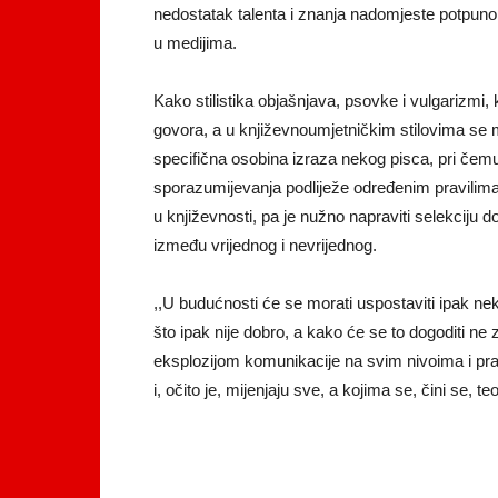
nedostatak talenta i znanja nadomjeste potp
u medijima.
Kako stilistika objašnjava, psovke i vulgarizmi,
govora, a u književnoumjetničkim stilovima se mo
specifična osobina izraza nekog pisca, pri čemu
sporazumijevanja podliježe određenim pravilima 
u književnosti, pa je nužno napraviti selekciju d
između vrijednog i nevrijednog.
,,U budućnosti će se morati uspostaviti ipak ne
što ipak nije dobro, a kako će se to dogoditi 
eksplozijom komunikacije na svim nivoima i pr
i, očito je, mijenjaju sve, a kojima se, čini se, t