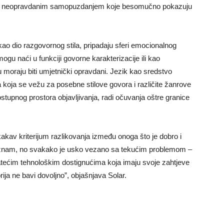
uno neopravdanim samopuzdanjem koje besomučno pokazuju
 kao dio razgovornog stila, pripadaju sferi emocionalnog
gu naći u funkciji govorne karakterizacije ili kao
 moraju biti umjetnički opravdani. Jezik kao sredstvo
koja se vežu za posebne stilove govora i različite žanrove
ostupnog prostora objavljivanja, radi očuvanja oštre granice
kakav kriterijum razlikovanja između onoga što je dobro i
ne znam, no svakako je usko vezano sa tekućim problemom –
atećim tehnološkim dostignućima koja imaju svoje zahtjeve
eorija ne bavi dovoljno”, objašnjava Solar.