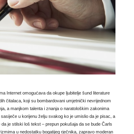
a Internet omogućava da okupe ljubitelje šund literature
adih čitalaca, koji su bombardovani umjetnički nevrijednom
nja, a manjkom talenta i znanja o naratološkim zakonima
a sasiječe u korijenu želju svakog ko je umislio da je pisac, a
 da je stilski loš tekst – prepun pokušaja da se bude Čarls
rizmima u nedostatku bogatijeg rječnika, zapravo moderan