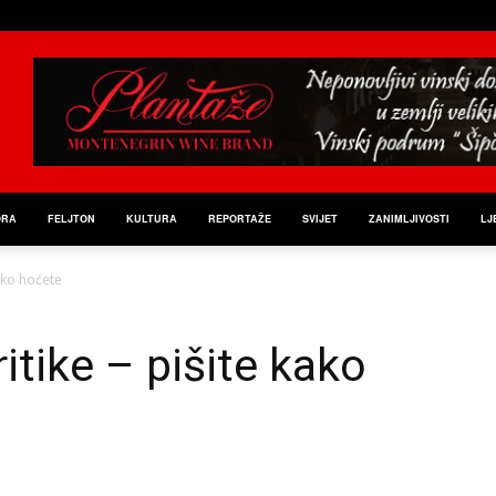
ORA
FELJTON
KULTURA
REPORTAŽE
SVIJET
ZANIMLJIVOSTI
LJ
kako hoćete
ritike – pišite kako