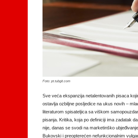
Foto: pt.tubgit.com
Sve veća ekspanzija netalentovanih pisaca kojim
ostavlja ozbiljne posljedice na ukus novih – ml
literaturom spisateljica sa viškom samopouzda
pisanja. Kritika, koja po definiciji ima zadatak d
nije, danas se svodi na marketinško ubjeđivanje
Bukovski i preopterećen nefunkcionalnim vulga