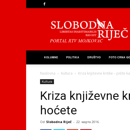
Slobodna
Riječ
KOLUMNE
POLITIKA
DRUŠTVO
FOTO CRNA G
Naslovna
Kultura
Kriza književne kritike – pišite 
Kultura
Kriza književne k
hoćete
Od
Slobodna Riječ
-
22. марта 2016.