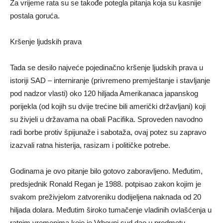
Za vrijeme rata su se takođe potegla pitanja koja su kasnije
postala goruća.
Kršenje ljudskih prava
Tada se desilo najveće pojedinačno kršenje ljudskih prava u
istoriji SAD – interniranje (privremeno premještanje i stavljanje
pod nadzor vlasti) oko 120 hiljada Amerikanaca japanskog
porijekla (od kojih su dvije trećine bili američki državljani) koji
su živjeli u državama na obali Pacifika. Sproveden navodno
radi borbe protiv špijunaže i sabotaža, ovaj potez su zapravo
izazvali ratna histerija, rasizam i političke potrebe.
Godinama je ovo pitanje bilo gotovo zaboravljeno. Međutim,
predsjednik Ronald Regan je 1988. potpisao zakon kojim je
svakom preživjelom zatvoreniku dodijeljena naknada od 20
hiljada dolara. Međutim široko tumačenje vladinih ovlašćenja u
ratnim vremenima koje je Vrhovni sud dao u predmetu