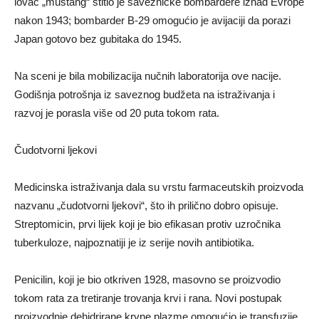
lovac „mustang“ štitio je savezničke bombardere iznad Evrope
nakon 1943; bombarder B-29 omogućio je avijaciji da porazi
Japan gotovo bez gubitaka do 1945.
Na sceni je bila mobilizacija nučnih laboratorija ove nacije.
Godišnja potrošnja iz saveznog budžeta na istraživanja i
razvoj je porasla više od 20 puta tokom rata.
Čudotvorni ljekovi
Medicinska istraživanja dala su vrstu farmaceutskih proizvoda
nazvanu „čudotvorni ljekovi“, što ih prilično dobro opisuje.
Streptomicin, prvi lijek koji je bio efikasan protiv uzročnika
tuberkuloze, najpoznatiji je iz serije novih antibiotika.
Penicilin, koji je bio otkriven 1928, masovno se proizvodio
tokom rata za tretiranje trovanja krvi i rana. Novi postupak
proizvodnje dehidrirane krvne plazme omogućio je transfuzije