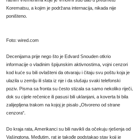
Korematsu, a kojim je podržana internacija, nikada nije
poništeno.
Foto: wired.com
Decenijama prije nego što je Edvard Snouden otkrio
informacije o vladinim špijunskim aktivnostima, vojni cenzori
kod kuće su bili ovlašteni da otvaraju i čitaju svu poštu koja je
ulazila u zemlju ili slata iz nje i da slušaju svaki telefonski
poziv. Pisma sa fronta su često stizala sa samo nekoliko riječi,
dok su cijele rečenice ili pasusi bili uklanjani, a koverta bi bila
zalijepljena trakom na kojoj je pisalo „Otvoreno od strane
cenzora“.
Do kraja rata, Amerikanci su bili navikli da očekuju rješenja od
Vašingtona. Međutim, rat je takođe podstakao stav koji je