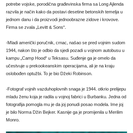
potrebe vojske, porodična građevinska firma sa Long Ajlenda
razvila je način kako da postavi desetine betonskih temelja u
jednom danu i da proizvodi jednoobrazne zidove i krovove.
Firma se zvala „Levitt & Sons“.
-Mladi američki poručnik, crnac, našao se pred vojnim sudom
1944, nakon što je odbio da sjedi pozadi u vojnom autobusu u
kampu „Camp Hood“ u Teksasu. Suđenje ga je omelo da
učestvuje u prekookeanskim operacijama, ali je na kraju
oslobođen optužbi. To je bio Džeki Robinson.
-Fotograf vojnih vazduhoplovnih snaga je 1944. otkrio prelijepu
mladu ženu koja je radila u vojnoj fabrici u Burbanku. Jedna od
fotografija pomogla mu je da joj ponudi posao modela. Ime joj
je bilo Norma Džin Bejker. Kasnije ga je promijenila u Merilim
Monro.