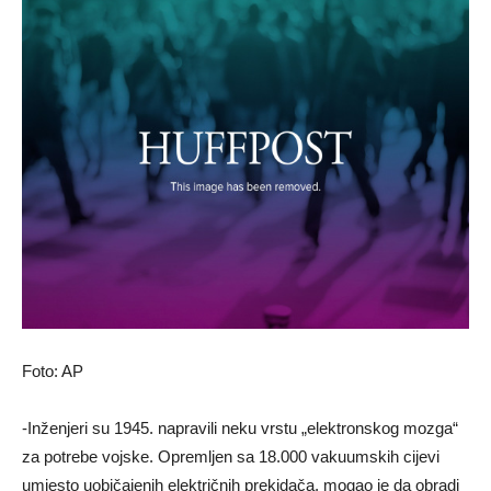
Foto: AP
-Inženjeri su 1945. napravili neku vrstu „elektronskog mozga“
za potrebe vojske. Opremljen sa 18.000 vakuumskih cijevi
umjesto uobičajenih električnih prekidača, mogao je da obradi