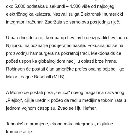
oko 5.000 podataka u sekundi – 4.996 više od najboljeg
električnog kalkulatora. Nazvali su ga Elektronski numerički
integrator i računar. Zadržala se samo ova posljednja riječ.
U narednoj deceniji, kompanija Levitovih će izgraditi Levitaun u
Njujorku, najpoznatije poslijeratno nasilje. Fokusirajući se na
proizvodnju hamburgera na pokretnoj traci, Mekdonalds će
početi uspon ka globalnoj dominaciji u oblasti brze hrane.
Robinson će postati član američke profesionalne bejzbol lige –
Major League Baseball (MLB).
A Monro će postati prva „zečica“ novog magazina nazvanog
„Plejboj“, čiji je urednik počeo da radi u medijima tokom rata u
jednom vojnom časopisu. Zvao se Hju Hefner.
Tehnološke promjene, ekonomska integracija, digitalne
komunikacije