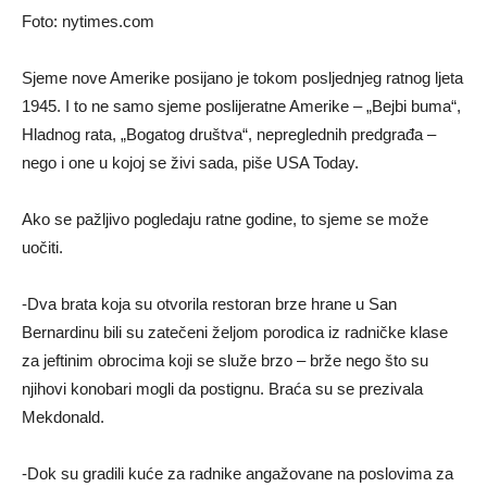
Foto: nytimes.com
Sjeme nove Amerike posijano je tokom posljednjeg ratnog ljeta
1945. I to ne samo sjeme poslijeratne Amerike – „Bejbi buma“,
Hladnog rata, „Bogatog društva“, nepreglednih predgrađa –
nego i one u kojoj se živi sada, piše USA Today.
Ako se pažljivo pogledaju ratne godine, to sjeme se može
uočiti.
-Dva brata koja su otvorila restoran brze hrane u San
Bernardinu bili su zatečeni željom porodica iz radničke klase
za jeftinim obrocima koji se služe brzo – brže nego što su
njihovi konobari mogli da postignu. Braća su se prezivala
Mekdonald.
-Dok su gradili kuće za radnike angažovane na poslovima za