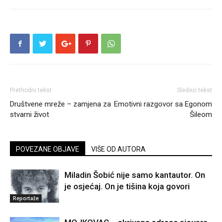
Prethodni tekst
Sledeći tekst
Društvene mreže – zamjena za
Emotivni razgovor sa Egonom
stvarni život
Šileom
POVEZANE OBJAVE
VIŠE OD AUTORA
Miladin Šobić nije samo kantautor. On
je osjećaj. On je tišina koja govori
Reportaže