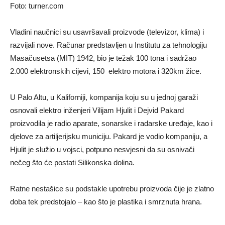
Foto: turner.com
Vladini naučnici su usavršavali proizvode (televizor, klima) i
razvijali nove. Računar predstavljen u Institutu za tehnologiju
Masačusetsa (MIT) 1942, bio je težak 100 tona i sadržao
2.000 elektronskih cijevi, 150 elektro motora i 320km žice.
U Palo Altu, u Kaliforniji, kompanija koju su u jednoj garaži
osnovali elektro inženjeri Vilijam Hjulit i Dejvid Pakard
proizvodila je radio aparate, sonarske i radarske uređaje, kao i
djelove za artiljerijsku municiju. Pakard je vodio kompaniju, a
Hjulit je služio u vojsci, potpuno nesvjesni da su osnivači
nečeg što će postati Silikonska dolina.
Ratne nestašice su podstakle upotrebu proizvoda čije je zlatno
doba tek predstojalo – kao što je plastika i smrznuta hrana.