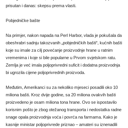
prisutan i danas: skepsu prema vlasti.
Pobjedničke bašte
Na primjer, nakon napada na Perl Harbor, vlada je pokušala da
obeshrabri sadnju takozvanih „pobjedničkih bašti“, kućnih bašti
koje su imale za cilj povećanje proizvodnje hrane u ratnim
vremenima i koje si bile popularne u Prvom svjetskom ratu.
Zemlja je već imala poljoprivredni suficit i dodatna proizvodnja
bi ugrozila cijene poljoprivrednih proizvoda.
Međutim, Amerikanci su za nekoliko mjeseci posadili oko 10
miliona bašti. Kroz dvije godine, sa 20 miliona ovakvih bašti
proizvedeno je osam miliona tona hrane. Ovo se ispostavilo
korisnim pošto je zbog otežanog transporta i nedostatka radne
snage opala proizvodnja voća i povrća na farmama. Kako je
kasnije ministar poljoprivrede priznao – amateri su iznenadili