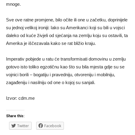
mnoge.
Sve ove ratne promjene, bilo očite ili one u začetku, doprinijele
su jednoj velikoj ironiji: Iako su Amerikanci koji su bili u vojsci
daleko od kuće živjeli od sjećanja na zemlju koju su ostavili, ta
Amerika je iščezavala kako se rat bližio kraju.
Imperativ pobjede u ratu će transformisati domovinu u zemlju
gotovo isto toliko egzotičnu kao što su bila mjesta gdje su se
vojnici borili – bogatiju i pravedniju, otvoreniju i mobilniju,
zagađeniju i nasilniju od one o kojoj su sanjali.
Izvor: cdm.me
Share this:
Twitter
Facebook