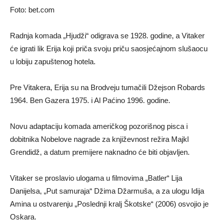
Foto: bet.com
Radnja komada „Hjudži“ odigrava se 1928. godine, a Vitaker
će igrati lik Erija koji priča svoju priču saosjećajnom slušaocu
u lobiju zapuštenog hotela.
Pre Vitakera, Erija su na Brodveju tumačili Džejson Robards
1964. Ben Gazera 1975. i Al Paćino 1996. godine.
Novu adaptaciju komada američkog pozorišnog pisca i
dobitnika Nobelove nagrade za književnost režira Majkl
Grendidž, a datum premijere naknadno će biti objavljen.
Vitaker se proslavio ulogama u filmovima „Batler“ Lija
Danijelsa, „Put samuraja“ Džima Džarmuša, a za ulogu Idija
Amina u ostvarenju „Poslednji kralj Škotske“ (2006) osvojio je
Oskara.