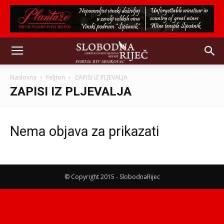
Naslovna
Feljton
ZAPISI IZ PLJEVALJA
ZAPISI IZ PLJEVALJA
Nema objava za prikazati
© Copyright 2015 - SlobodnaRijec