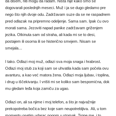
da dišem, niti mogu da rađam. Ništa nije kako smo se
dogovarali poslednjih meseci. Muž i ja se dugo gledamo pre
nego što njih dvoje odu. Zadržavam suze da se ne raspadnem
pred odlazak na pripremno odeljenje. Sama sam. Ipak ću ovo
morati sama. Jezoviti napad panike zadržavam griženjem
jezika. Otkinuta sam od straha, ali kada mi se to desi,
postajem ili osorna ili se histerično smejem. Nisam se
smejala…
I tako. Odlazi moj muž, odlazi sva moja snaga i hrabrost.
Odlazi moj stub za koji sam se uhvatila kada sam počela ovu
avanturu, a kao već matora žena. Odlazi moja ljubav, i toplina,
i drug u iščekivanju. I vrišti mi se koliko sam bespomićna, dok
mu gledam leđa koja zamiču za ugao.
Odlazi on, ali sa njime i moj telefon, a što je najvažnije
prekopotreba bočica bez koje sam neupotrebljiva. Ali, u tom
momentu osetim udarac nogom u stomak. Trgne me, i to