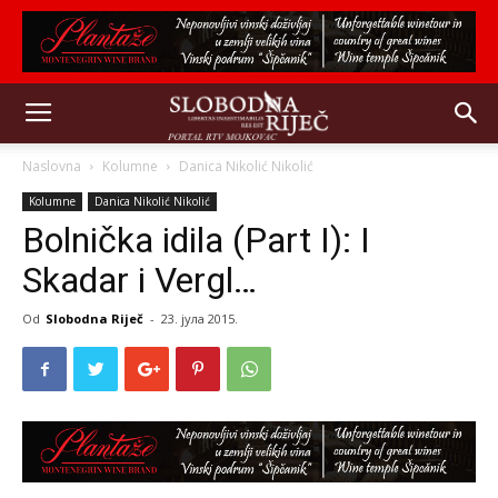
Naslovna
Kolumne
Danica Nikolić Nikolić
Kolumne
Danica Nikolić Nikolić
Bolnička idila (Part I): I
Skadar i Vergl…
Od
Slobodna Riječ
-
23. јула 2015.