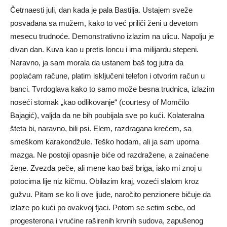
Četrnaesti juli, dan kada je pala Bastilja. Ustajem sveže
posvađana sa mužem, kako to već priliči ženi u devetom
mesecu trudnoće. Demonstrativno izlazim na ulicu. Napolju je
divan dan. Kuva kao u pretis loncu i ima milijardu stepeni.
Naravno, ja sam morala da ustanem baš tog jutra da
poplaćam račune, platim isključeni telefon i otvorim račun u
banci. Tvrdoglava kako to samo može besna trudnica, izlazim
noseći stomak „kao odlikovanje“ (courtesy of Momčilo
Bajagić), valjda da ne bih poubijala sve po kući. Kolateralna
šteta bi, naravno, bili psi. Elem, razdragana krećem, sa
smeškom karakondžule. Teško hodam, ali ja sam uporna
mazga. Ne postoji opasnije biće od razdražene, a zainaćene
žene. Zvezda peče, ali mene kao baš briga, iako mi znoj u
potocima lije niz kičmu. Obilazim kraj, vozeći slalom kroz
gužvu. Pitam se ko li ove ljude, naročito penzionere bičuje da
izlaze po kući po ovakvoj fjaci. Potom se setim sebe, od
progesterona i vrućine raširenih krvnih sudova, zapušenog