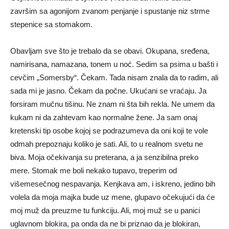
završim sa agonijom zvanom penjanje i spustanje niz strme
stepenice sa stomakom.
Obavljam sve što je trebalo da se obavi. Okupana, sređena,
namirisana, namazana, tonem u noć. Sedim sa psima u bašti i
cevčim „Somersby“. Čekam. Tada nisam znala da to radim, ali
sada mi je jasno. Čekam da počne. Ukućani se vraćaju. Ja
forsiram mučnu tišinu. Ne znam ni šta bih rekla. Ne umem da
kukam ni da zahtevam kao normalne žene. Ja sam onaj
kretenski tip osobe kojoj se podrazumeva da oni koji te vole
odmah prepoznaju koliko je sati. Ali, to u realnom svetu ne
biva. Moja očekivanja su preterana, a ja senzibilna preko
mere. Stomak me boli nekako tupavo, treperim od
višemesečnog nespavanja. Kenjkava am, i iskreno, jedino bih
volela da moja majka bude uz mene, glupavo očekujući da će
moj muž da preuzme tu funkciju. Ali, moj muž se u panici
uglavnom blokira, pa onda da ne bi priznao da je blokiran,