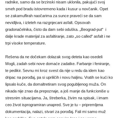
radnike, samo da se brzinski nisam uklonila, pakujući svoj
smeh pod bradu istovremeno kada i kusur u novčanik. Opet
se zakamuflirah naočarima za sunce praveći se da sam
nevidljiva, i izleteh na razgnjecani asfalt. Opsovah
gradonačelnika, čisto da dam sebi oduška. „Beograd-put“ i
dalje krade materijal za asfaltiranje, zato „so called“ asfalt i ne
trpi visoke temperature.
Rešena da ne dočekam dolazak svog deteta kao osedeli
Mogli, zadah sebi nove domaće zadatke. Farbanje i feniranje,
te pedikir. Sevnu mi kroz svest da nije u redu da idem kao
dripac na porođaj, pa si upriličih i novu haljinu. Vratih se kući ko
lipsalo kuče, da domaltretiram svog pogubljenog muža. On
nikada nije znao da prepoznaje, a još manje da funkcioniše u
stresnim situacijama. Ja, štreberka, živim na spisak, i imam
ceo život isprogramiran unapred. Sve je tu – pripremljena
dokumentacija, nalazi, stvari za porođaj. Fali mi samo muž