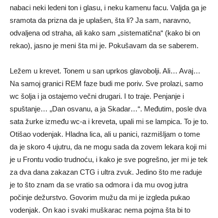
nabaci neki ledeni ton i glasu, i neku kamenu facu. Valjda ga je
sramota da prizna da je uplašen, šta li? Ja sam, naravno,
odvaljena od straha, ali kako sam „sistematična“ (kako bi on
rekao), jasno je meni šta mi je. Pokušavam da se saberem.
Ležem u krevet. Tonem u san uprkos glavobolji. Ali… Avaj…
Na samoj granici REM faze budi me poriv. Sve prolazi, samo
wc šolja i ja ostajemo večni drugari. I to traje. Penjanje i
spuštanje… „Dan osvanu, a ja Skadar…“. Međutim, posle dva
sata žurke između wc-a i kreveta, upali mi se lampica. To je to.
Otišao vodenjak. Hladna lica, ali u panici, razmišljam o tome
da je skoro 4 ujutru, da ne mogu sada da zovem lekara koji mi
je u Frontu vodio trudnoću, i kako je sve pogrešno, jer mi je tek
za dva dana zakazan CTG i ultra zvuk. Jedino što me raduje
je to što znam da se vratio sa odmora i da mu ovog jutra
počinje dežurstvo. Govorim mužu da mi je izgleda pukao
vodenjak. On kao i svaki muškarac nema pojma šta bi to