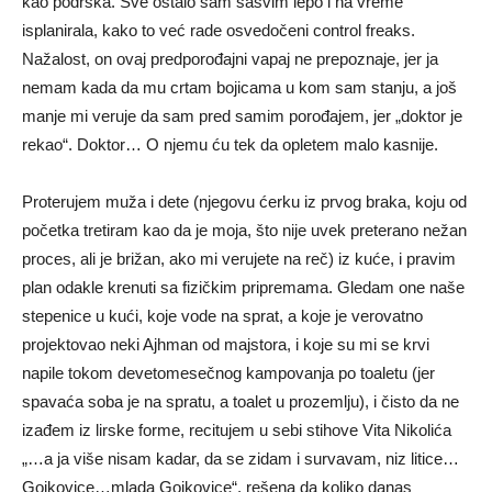
kao podrška. Sve ostalo sam sasvim lepo i na vreme
isplanirala, kako to već rade osvedočeni control freaks.
Nažalost, on ovaj predporođajni vapaj ne prepoznaje, jer ja
nemam kada da mu crtam bojicama u kom sam stanju, a još
manje mi veruje da sam pred samim porođajem, jer „doktor je
rekao“. Doktor… O njemu ću tek da opletem malo kasnije.
Proterujem muža i dete (njegovu ćerku iz prvog braka, koju od
početka tretiram kao da je moja, što nije uvek preterano nežan
proces, ali je brižan, ako mi verujete na reč) iz kuće, i pravim
plan odakle krenuti sa fizičkim pripremama. Gledam one naše
stepenice u kući, koje vode na sprat, a koje je verovatno
projektovao neki Ajhman od majstora, i koje su mi se krvi
napile tokom devetomesečnog kampovanja po toaletu (jer
spavaća soba je na spratu, a toalet u prozemlju), i čisto da ne
izađem iz lirske forme, recitujem u sebi stihove Vita Nikolića
„…a ja više nisam kadar, da se zidam i survavam, niz litice…
Gojkovice…mlada Gojkovice“, rešena da koliko danas