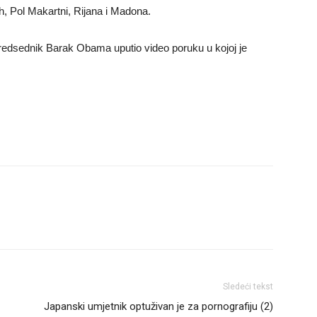
h, Pol Makartni, Rijana i Madona.
predsednik Barak Obama uputio video poruku u kojoj je
Sledeći tekst
Japanski umjetnik optuživan je za pornografiju (2)