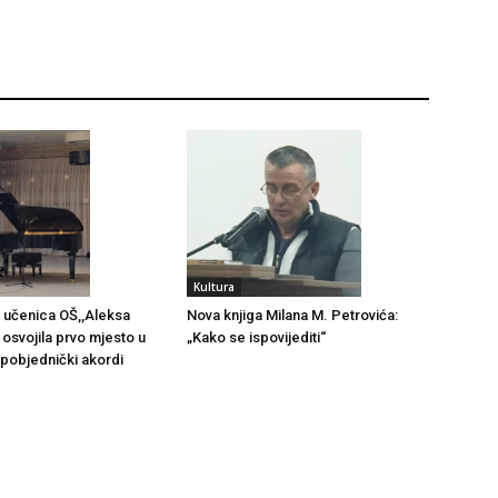
Kultura
 učenica OŠ,,Aleksa
Nova knjiga Milana M. Petrovića:
 osvojila prvo mjesto u
„Kako se ispovijediti“
i pobjednički akordi