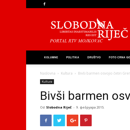
Slobodna
Riječ
KOLUMNE
POLITIKA
DRUŠTVO
FOTO CRNA G
Naslovna
Kultura
Bivši barmen osvojio četiri Gre
Kultura
Bivši barmen osvo
Od
Slobodna Riječ
-
9. фебруара 2015.