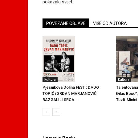
pokazala svijet
POVEZANE OBJAVE
VIŠE OD AUTORA
Kultura
Kultura
Talentovana
Pjesnikova Dolina FEST : DADO
Đilas Bećo“,
TOPIĆ i SRĐAN MARJANOVIĆ
Tuzli: Minin
RAZGALILI SRCA...