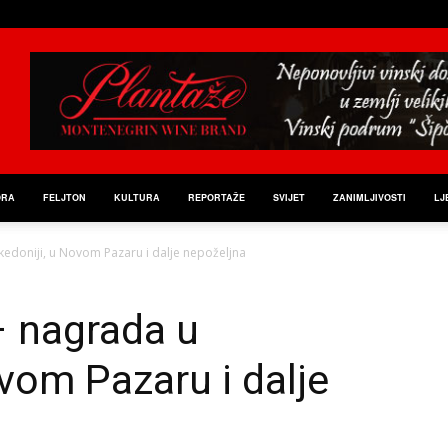
ORA
FELJTON
KULTURA
REPORTAŽE
SVIJET
ZANIMLJIVOSTI
LJ
edoniji, u Novom Pazaru i dalje nepoželjna
– nagrada u
vom Pazaru i dalje