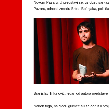
Novom Pazaru. U predstavi se, uz dozu sarkazma
Pazaru, odnosi između Srba i Bošnjaka, političar
Branislav Trifunović, jedan od autora predstave
Nakon toga, na djecu glumce su se obrušili brojni 