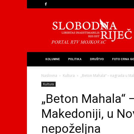
Slobodna
Riječ
KOLUMNE
POLITIKA
DRUŠTVO
FOTO CRNA G
Naslovna
Kultura
„Beton Mahala“ – nagrada u Mak
Kultura
„Beton Mahala“ 
Makedoniji, u No
nepoželjna