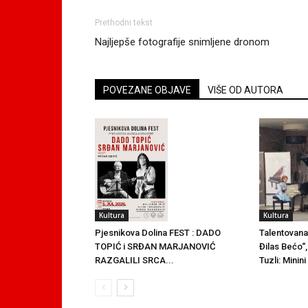
Prethodni tekst
Najljepše fotografije snimljene dronom
POVEZANE OBJAVE
VIŠE OD AUTORA
Kultura
Kultura
Talentovana
Pjesnikova Dolina FEST : DADO
Đilas Bećo“,
TOPIĆ i SRĐAN MARJANOVIĆ
Tuzli: Minin
RAZGALILI SRCA...