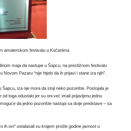
om amaterskom festivalu u Kočanima
edinom maja da nastupe u Šapcu, na prestižnom festivalu
u Novom Pazaru “nije htjelo da ih prijavi i stane iza njih”.
Šapcu, iza nje mora da stoji neko pozorište. Postojala je
e od toga odustalo jer su oni već imali prijavljenu jednu
 moguće da jedno pozorište nastupi sa dvije predstave – sa
ih ovi“ ustalasali su krajem prošle godine javnost u