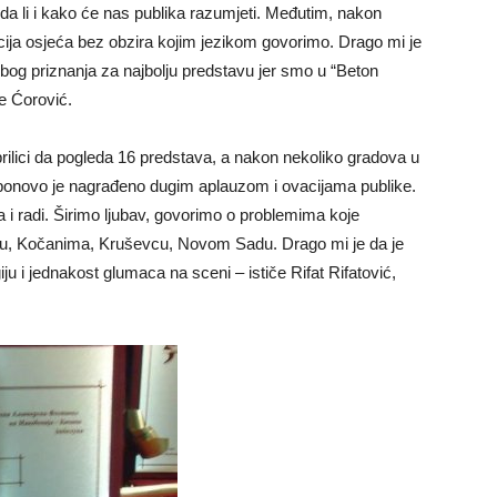
 da li i kako će nas publika razumjeti. Međutim, nakon
cija osjeća bez obzira kojim jezikom govorimo. Drago mi je
zbog priznanja za najbolju predstavu jer smo u “Beton
že Ćorović.
prilici da pogleda 16 predstava, a nakon nekoliko gradova u
ponovo je nagrađeno dugim aplauzom i ovacijama publike.
 i radi. Širimo ljubav, govorimo o problemima koje
adu, Kočanima, Kruševcu, Novom Sadu. Drago mi je da je
ju i jednakost glumaca na sceni – ističe Rifat Rifatović,