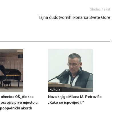
Sledeći tekst
Tajna čudotvornih ikona sa Svete Gore
Kultura
 učenica OŠ,,Aleksa
Nova knjiga Milana M. Petrovića:
 osvojila prvo mjesto u
„Kako se ispovijediti“
i pobjednički akordi