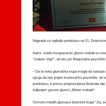
Nagrada za najbolju predstavu na 51. Dramsk
Inače, mladi novopazarski glumci trebali su sr
“Joakim Vujić”, ali nisu jer Regionalno pozorište 
– Da bi neka glumačka trupa mogla da nastupi u 
opcija da nas prijavi kruševačko pozorište, ali s
predstavu, a prema propozicijama festivala nije
žaljenjem govore glumci „Beton mahale“.
Osmoro mladih glumaca dramske trupe “Joj, evo 