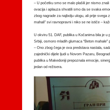
– U početku smo se malo plašili jer nismo znali
ovacija i aplauza shvatili smo da se svaka emo
zbog nagrade za najbolju ulogu, ali prije svega 
mahali” svi ravnopravni i niko se ne ističe – ka
U okviru 51. DAF, publika u Kočanima bila je u 
Srbiji, osmoro mladih glumaca “Beton mahale” 
– Ono zbog čega je ova predstava nastala, sada
zajednički dijele ljudi u Novom Pazaru, Beogr
publika u Makedoniji prepoznala emocije, sinergi
jedan od režisera.