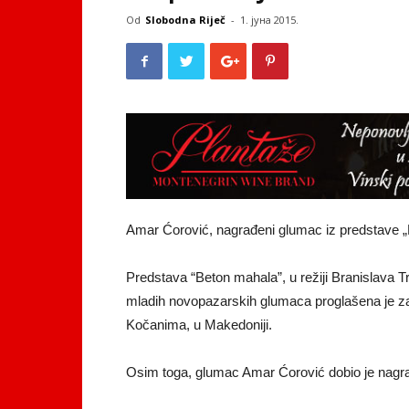
Od
Slobodna Riječ
-
1. јуна 2015.
Amar Ćorović, nagrađeni glumac iz predstave 
Predstava “Beton mahala”, u režiji Branislava Tri
mladih novopazarskih glumaca proglašena je z
Kočanima, u Makedoniji.
Osim toga, glumac Amar Ćorović dobio je nagr