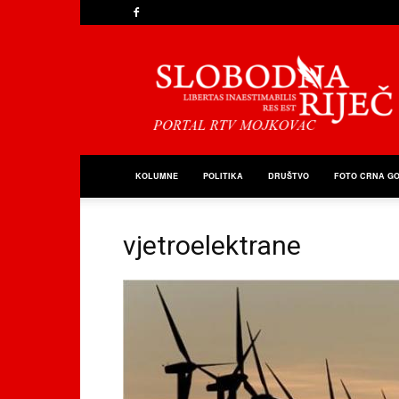
Slobodna
Riječ
KOLUMNE
POLITIKA
DRUŠTVO
FOTO CRNA G
vjetroelektrane