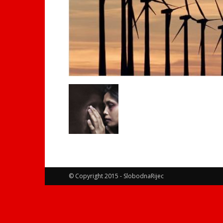
© Copyright 2015 - SlobodnaRijec