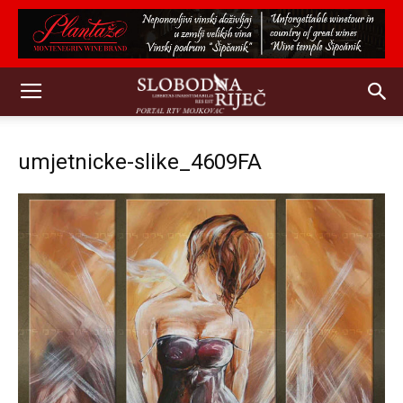
umjetnicke-slike_4609FA