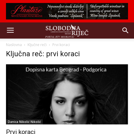
Naslovna
Ključne reči
Prvi koraci
Ključna reč: prvi koraci
Danica Nikolić Nikolić
Prvi koraci