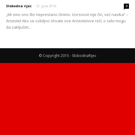
Slobodna rijec
-
12. јуна 2016.
0
„Mi smo ono što neprestano činimo. Izvrsnost nije čin, već navika“ –
Aristotel Ako se ozbiljno shvate ove Aristotelove reči, o sebi mogu
da zaključim...
© Copyright 2015 - SlobodnaRijec