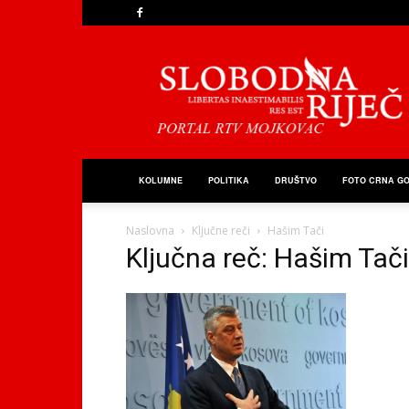
Slobodna
Riječ
KOLUMNE
POLITIKA
DRUŠTVO
FOTO CRNA G
Naslovna
Ključne reči
Hašim Tači
Ključna reč: Hašim Tači