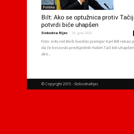
Politika
Bilt: Ako se optužnica protiv Tači
potvrdi biće uhapšen
Slobodna RIjec
-
26. јуна 2020.
Foto: in4s.net Bivši švedski premijer Karl Bilt rekao j
da će kosovski predsjednik Hašim Tači biti uhapšen
ako...
© Copyright 2015 - SlobodnaRijec