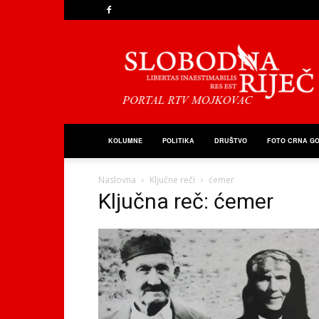
Slobodna
Riječ
KOLUMNE
POLITIKA
DRUŠTVO
FOTO CRNA G
Naslovna
Ključne reči
ćemer
Ključna reč: ćemer