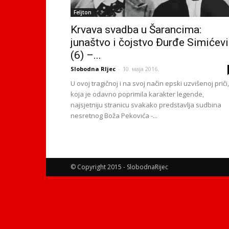
Feljton
Krvava svadba u Šarancima:
junaštvo i čojstvo Đurđe Simićev
(6) –...
Slobodna RIjec
-
10. маја 2016.
U ovoj tragičnoj i na svoj način epski uzvišenoj priči,
koja je odavno poprimila karakter legende,
najsjetniju stranicu svakako predstavlja sudbina
nesretnog Boža Pekovića -...
© Copyright 2015 - SlobodnaRijec