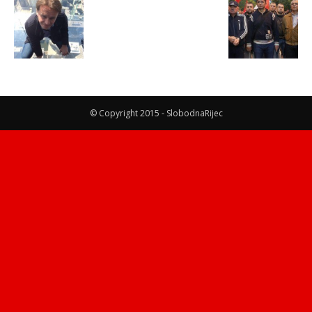
© Copyright 2015 - SlobodnaRijec