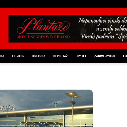
ORA
FELJTON
KULTURA
REPORTAŽE
SVIJET
ZANIMLJIVOSTI
LJ