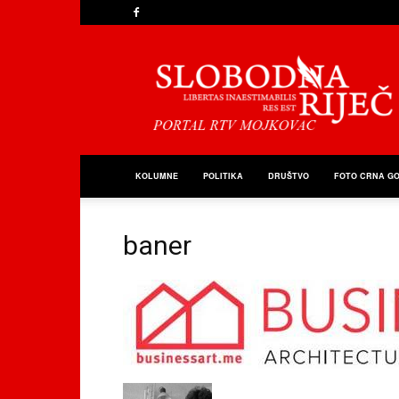
Slobodna
Riječ
KOLUMNE
POLITIKA
DRUŠTVO
FOTO CRNA G
baner