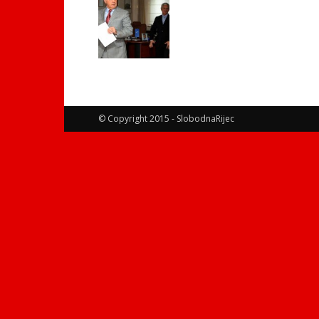
© Copyright 2015 - SlobodnaRijec