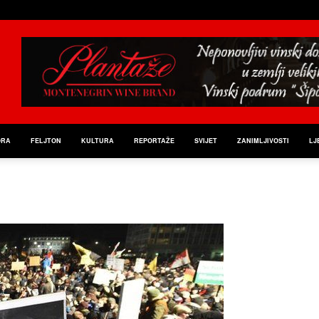
ORA
FELJTON
KULTURA
REPORTAŽE
SVIJET
ZANIMLJIVOSTI
LJ