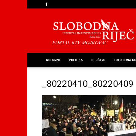
Slobodna
Riječ
KOLUMNE
POLITIKA
DRUŠTVO
FOTO CRNA G
_80220410_80220409